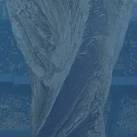
展奠定了基础。相信在不久的将来，中国体操将继续在世界舞台
5世俱杯完全指南：奖金分配、球队划分全解析！（2025世俱杯深度剖析
下一篇：2025，
转播无人问、赞助强卖，FIFA世俱杯的路越走越窄？（好的，这是一个新角度的）
皇马对
2026-08-07
足球版权再下一城，咪咕开启世俱杯的“超燃之巅”！（咪咕强势拿下足球版权，世俱杯“巅峰对决”燃爆开启！）
西甲-
2026-08-07
播哪个好热门
2026-08-07