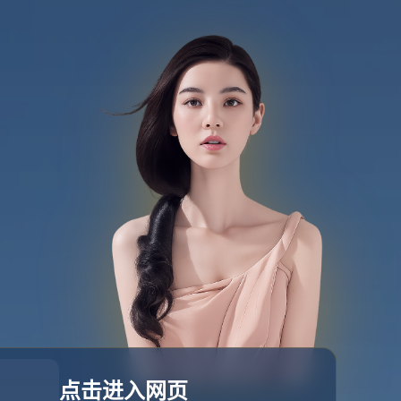
027-8300800
心
联系我们
全国服务热线：
在
线
客
服