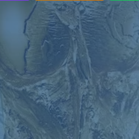
木上的优雅舞者
中，
周雅琴
以近乎完美的表现摘得金牌。她的动作流畅且精准，
作的完成上，周雅琴表现出了超乎年龄的成熟，
她的每一个转身
进行了大量的针对性训练，正是这种刻苦精神让她在关键时刻顶
体操中的力量与美感
耀眼的还有
杨凡予
，他在自由体操项目中以高难度的动作和完美
翻腾动作都干净利落
，展现了中国体操男选手的独特魅力。值得
FA俱乐部世界杯历届冠军对决一览）
仅为他赢得了高分，也为中国体操在国际赛场上的技术创新树立
冠军之路 在足球世界中，俱乐部层面的最高荣
俱乐部的激烈交锋
轻选手的成长之路
凡予为代表的中国体操新星，其成功并非偶然。以杨凡予为例，
调整心态。一次次失败后，他总结经验，最终在本次世界杯分站
上不断取得佳绩的重要原因。而周雅琴则通过科学的训练方法和
诉我们，成功背后是汗水与付出的积累。
来展望
世界杯分站赛的亮丽收官，不仅是对手们实力的肯定，也为中国
年轻选手崭露头角，中国体操在国际赛场上的竞争力将进一步提