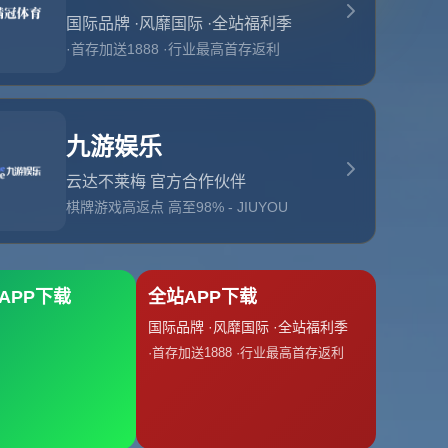
琴与杨凡予双双斩获 ...
周雅琴杨凡予双双夺魁）
誉，尤其是年轻选手周雅琴与杨凡予的惊艳发挥，成为
注入了新的希望。本文将带您回顾这场赛事的精彩瞬
尖选手参与。本次比赛中，中国队在多个项目上展现了
和
杨凡予
两位年轻选手更是以稳定的发挥和出色的技
让人们看到了中国体操未来的无限可能。