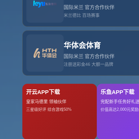
主页
>
新闻中心
新闻资讯
新闻中心
中国体
转播无人问、赞助强卖，FIFA世俱杯的路越走越窄？
转播无人问、赞助强卖，FIFA世俱杯的路越走越窄？ 俱乐部“世界冠军”的头衔，曾是多少球队梦寐以求的荣
（中
耀。然而，当这份荣耀具体到FIFA世俱杯这项赛事时，其光环似乎正逐渐
作者：世俱杯
中国体操世界
皇马对阿什拉夫很感兴趣 巴黎不会让其免费离开
引言：中国体
在夏窗转会市场尚未真正升温之前，围绕阿什拉夫的传闻已经在
在刚刚结束的
欧洲足坛率先点燃火药味。一边是仍对青训旧将念念不忘的皇家
马德里，另一边则是不愿轻易放走主力右后卫的巴黎圣日耳曼。
全场焦点。他
当“皇马对阿什拉夫很感兴趣 巴黎
间，解析两位
足球版权再下一城，咪咕开启世俱杯的“超燃之巅”！（
赛事回顾：中
足球版权再下一城 咪咕开启世俱杯的超燃之巅 引言：点燃激情 咪咕带你
中的热血象征。而随着世俱杯这一顶级赛事的临近，国内体育版权市
中国体操世界
强大的竞争力
西甲-皇马大轮换主场1-0赫塔菲 阿森西奥远射破门
术，赢得了评