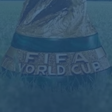
灰熊惜败爵士 乔治39分创生涯新高
2026世界杯买球推荐官方
世界