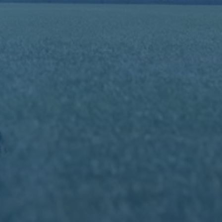
杯比分网页版最新网址
皇馬必滅加泰