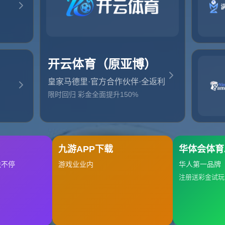
操世界杯分站赛亮丽收官，周雅
（好的，这是一个新角度的）
国体操世界杯分站赛完美落幕，
黯淡。球迷们不禁要问：转
下注
发布时间2026-08-06T01:50:17+08:00
杯分站赛亮丽收官 周雅琴与杨凡予双双斩获佳绩
操再创辉煌 赛场上的耀眼新星
中国体操世界杯分站赛中，中国队以出色的表现为祖国赢得了荣
们的成功不仅展现了中国体操的深厚实力，也为未来的国际赛事
选手的夺冠之路，感受中国体操的蓬勃发展。
咪咕强势拿下足球版权，世俱杯“巅峰对决”燃爆开启！）
国队表现抢眼
直击世俱杯巅峰对决 足球，作为全球最受欢迎的运动之一，始终是体育迷心
杯分站赛作为国际体操界的重要赛事，吸引了来自世界各地的顶
，尤其是在平衡木和自由体操等项目中，频频摘金夺银。
周雅琴
委和观众的一致好评。他们的表现不仅为中国队增添了光彩，也