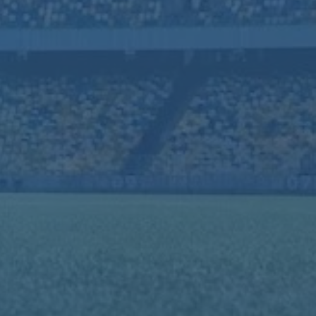
足球发展的重要一步，也是全球球迷翘首以盼的顶级足
坛新篇章。
级）
下一篇：关于我们｜ 了解2025世俱杯官方平台团队与愿景
聚势谋远求突破 踔厉奋发开新局 辽宁加快体育强省建设 推动体育事业高质量发
2026-08-09
2025 年国际足联俱乐部世界杯：你需要知道的一切（2025世俱杯：不止于扩军！深度揭秘其如何重塑足坛未来）
2026-08-09
C以和為貴
2026-08-09