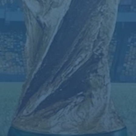
际足联俱乐部世界杯
的号角即将吹响，这不仅是国际足联推动俱乐部
们共同期待这场在美国上演的，集竞技、荣耀与梦想于一体的足
球]石宇奇直落两局速胜全奕陈（[羽毛球]石宇奇两局完胜全奕陈，轻松晋
佛爷退休之日已近在眼前 他正寻找接班人选
2026-08-09
詹姆斯26分罚球制胜东契奇29+6 湖人拒逆转险胜太阳
2026-08-09
研究所有细节后 皇马决定优先签恩德里克而非哈兰德
皇馬A
2026-08-09