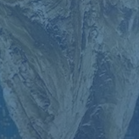
世界杯并驾齐驱的吸金赛事。
潜在的豪门盛宴
有部分俱乐部凭借在各自大洲顶级俱乐部赛事中的优异表现，锁
）
：切尔西（2021欧冠冠军）、皇家马德里（2022欧冠冠军）
积分系数排名靠前的球队也将占据席位。
MEBOL）
：帕尔梅拉斯（2021解放者杯冠军）、弗拉门戈（2
票。
亚冠的利雅得新月、浦和红钻，非冠的开罗国民、维达德卡萨布
。
时
美国
将汇聚全球最顶尖的一批俱乐部，包括欧洲五大联赛的班
星光熠熠的足球盛典。这不仅仅是技术的较量，更是不同足球风
的焦点
而言，
2025年国际足联俱乐部世界杯
的看点极多：
巴佩、哈兰德、贝林厄姆、维尼修斯等新老巨星有望在俱乐部层
生
：在32支球队的激烈角逐下，谁能捧起首届扩军后世俱杯的
验
：作为2026年美加墨世界杯的前哨战之一，美国如何组织好