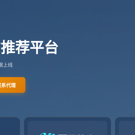
首页
关于我们
产品服务
新闻中