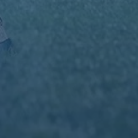
6世界杯投注APP全站
新世俱杯四年一届：扩军至32队，欧洲获得12席
马上联系我们