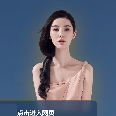
027-8300800
心
联系我们
全国服务热线：
在
线
客
服