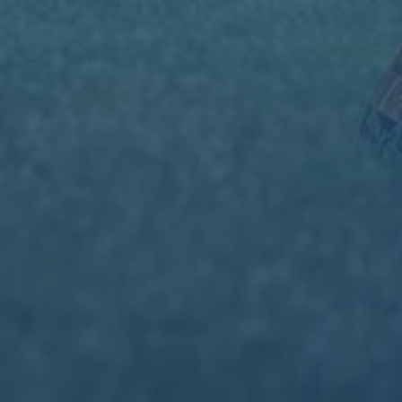
相关产品
皇馬有力
027-8300800