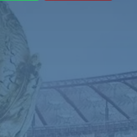
界杯。
7月。
平。
部世界之巅”的舞台。
来自不同足球文化背景的顶级俱乐部将有机会同场竞技。
比海地区各4席，大洋洲1席，加上东道主1席。这种分配
往，欧洲和南美俱乐部几乎垄断了冠军，但在扩军后，
联俱乐部世界杯
的冠军归属更具悬念。
2025年国际足联俱乐部世界杯
带来巨大的商业潜力。转
球足球产业的发展。
国际足联
对此寄予厚望，期望其能