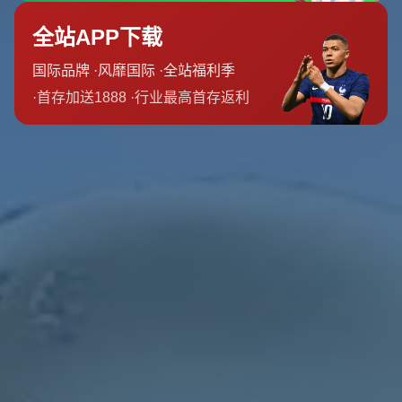
容增加更多战术弹性 如果居勒尔愿意接受在皇马初期出场时
间有限 通过训练与轮换逐步融入的路径 他在伯纳乌同样有机
会完成“厚积薄发式成长” 也难怪世体会提到 皇马高层对他的
评价集中在“可以被打磨成多位置棋子”这一点上
AC米兰与多特蒙德的现实考量
相比西甲双雄的光环 AC米兰和多特蒙德在这场争夺战中的
角色略显低调 却同样关键 一方面 这两家俱乐部在培养年轻
人方面拥有良好口碑 米兰希望在重返欧冠常客行列后 继续引
进有创造力的中前场球员 来丰富原有的快速反击体系 多特则
历来擅长通过大力使用年轻人 来实现竞技与转会收益的双重
目标
从球员发展的角度看 米兰与多特具备“更大首发空间”的天然
优势 相比巴萨与皇马那种层层竞争的环境 在意甲或德甲 尤
其是偏向年轻化的球队里 居勒尔更有希望在短期内获得稳定
出场 通过连续比赛加速成长 一旦在欧战赛场上表现出色 他
仍然有机会在未来迎来更高一级的转会 这也是很多经纪团队
在规划年轻球员路线时常用的“二段式发展模型” 即先在中一
级豪门坐稳主力 再去顶级豪门完成最终跳跃