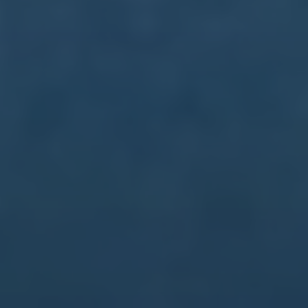
相关产品
福克斯28+11萨博尼斯17+13，马刺大胜国王文班缺阵仍强势
国内首次！半自动越位识别技术亮相足协杯决赛