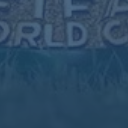
下一篇：曼城、枪手下场欧冠同时踢 因对手的比赛要错开
新闻资讯
原本中国牢牢掌握的新版世俱杯举办权，为何最终易主（新世俱杯：中国曾“稳操胜券”，缘何最终“为他人做嫁衣”？）
2026-08-09
神秘之师背后的女足功勋与“孩子王”
2026-08-09
皇馬AC以和為貴
2026-08-09
鲍梦晓将担任U-17女足亚洲杯决赛第一助理裁判员一职
2026-08-09
赞助品牌不愿参与，日媒：白宫给2026世界杯踢进一粒“乌龙球”（日媒：白宫失误，2026世界杯赞助品牌望而却步）
2026-08-09
回击! 安胖-拜仁抱怨越位？那我们抱怨基米希假摔
2026-08-09