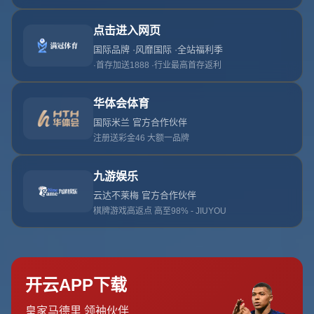
线逐渐清晰 那就是这位土耳其天才已经站在职业生涯的重要
分岔口 而这场围绕他的激烈博弈 远不只是一次普通的转会操
作 更是一场关于足球理念 青年培养路径 以及豪门重建方向
的深层较量
居勒尔的技术特点与战术价值
要理解为何米兰 多特 皇马与巴萨会同时盯上同一名年轻球员
先要弄清楚居勒尔的特点与潜在价值 作为一名具备出色球感
与创造力的攻击型中场 他在前腰 右边锋 偏内收的组织者等
多个位置上都游刃有余 细腻的停球动作 富有想象力的直塞球
配合犀利的远射能力 构成了他在球场上的核心标签 与很多只
在小范围技术出众的年轻人不同 居勒尔在高强度对抗下也能
够保持合理决策 这使得他在同龄人中显得格外成熟 正是这份
技术与大局观的结合 让他成为各路豪门眼中理想的中前场
“潜在核心”
巴萨领跑争夺战的深层逻辑
世体的报道之所以强调“巴萨领跑” 并非只是简单的新闻噱头
巴塞罗那在过去数年一再强调重建球队技术风格的决心 也不
断通过引进与提拔新人来完善中前场的创造力链条 从青训体
系走出的球员 再到市场上精挑细选的技术型中场 巴萨始终希