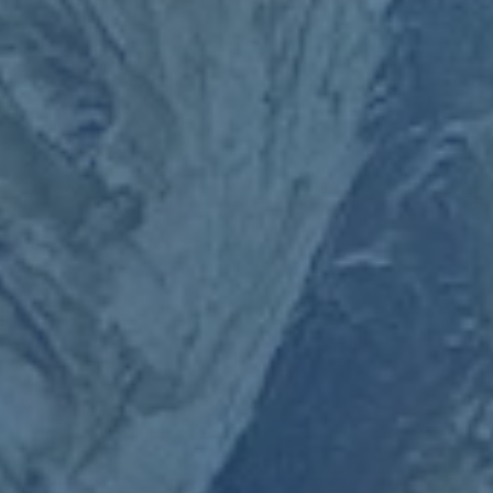
随着“米兰多特皇马多队有意居勒尔 巴萨领跑争夺战”的报道
在各大平台发酵 这位年轻球员在场外承受的关注度陡然提升
这种外界期待既是一种认可 也是不小的心理负担 很多案例都
证明 当舆论把某位年轻人推上“新核心 新旗帜”高度时 他在
比赛中的每一次失误都会被放大解读 若没有足够成熟的心态
和完善的团队支持 很容易在连续几场低迷之后陷入自我怀疑