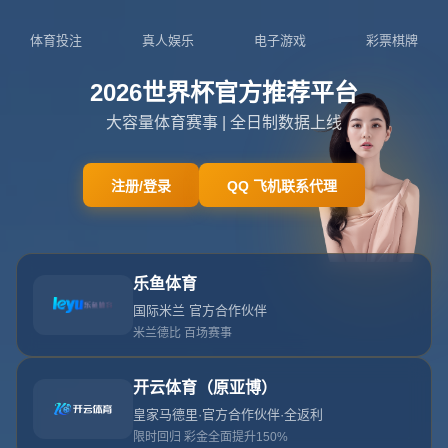
主页
>
新闻中心
新闻中心
2026世界杯滚球最新地址全站
作者：世俱杯下注
发布时间2026-08-08T01:50:17+08:00
【官方指定平台】官方赛事直播为您带来最新独家资讯，高
清全场实况秒开无延迟，邀您一起直击第一现场！
2026世界杯滚球最新地址全站深度解析
对无数球迷而言，世界杯不仅是一场足球盛宴，更像是一场
席卷全球的狂欢。随着2026年世界杯临近，围绕赛事展开的
线上服务也愈加完善，其中备受关注的就是各类以
2026世界
杯滚球最新地址全站
为核心的资讯平台和数据入口。很多人
提到这个关键词时，想到的往往只是简单的链接或导航，但