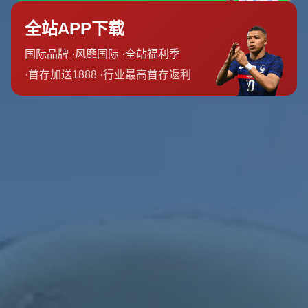
信息爆炸时代如何识别高质量入口
随着世界杯热度拉升，不少与
2026世界杯滚球
相关的页面会
如雨后春笋般涌现，真正困扰用户的往往不是“没有入口”，
而是“入口太多，难以辨别”。在这种情况下，判断一个所谓
“最新地址全站”是否值得长期使用，可以重点从以下几个维
度入手 首先是信息更新速度 一场比赛从赛前新闻到赛后复
盘，每个阶段都在快速变化，高质量平台往往能在阵容公