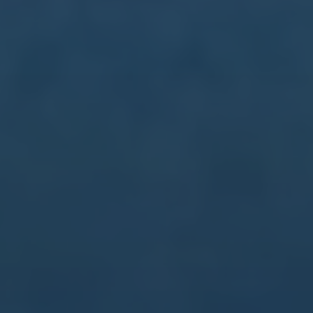
相关产品
世界杯盘口手机最新网址
2025年国际足联俱乐部世界杯（2025年全球足球 - 世俱杯（2025年国际足联世俱杯：全球足球巅峰对决）
4决赛：陈熠VS陈幸同
阿斯-戴维斯加盟皇马达口头协议 转会费不超4000万