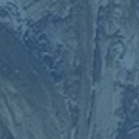
小时在线客服 是否在大赛前有过系统维护说明 是否公开承诺
宕机或异常订单的处理规则 一些细节也可作为参考 比如是否
有专门的世界杯专题页面 实时数据是否同步快速 是否支持多
终端无缝切换 这些都在无形中影响你的实际体验
三 典型案例解析 避免“伪最新地址”陷阱
结合过往几届世界杯和洲际大赛的情况 市场上出现过不少关
于“世界杯投注最新地址最佳”的混淆案例 有的甚至演变为重
大损失 下面通过一个典型场景做简要分析
某位用户在社交群中看到“内部渠道推荐”的世界杯投注最新
地址 标语非常诱人 声称是“官方最新唯一入口” 并附带高额
首存奖励 链接页面设计与知名品牌高度相似 甚至连LOGO都
几乎一致 该用户简单核对后直接注册充值 在小额试单几次顺
利返奖后 他开始在淘汰赛阶段加大投注金额 几天之内累计盈
利较多 正当准备提现时 却出现“异常交易风险审核”的提示
随后账户被锁定 客服仅通过邮件回复模糊的“涉嫌套利”理由
且迟迟不给出明确时间表