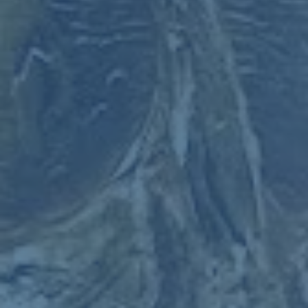
份验证 是否支持设置登录保护与资金密码 这些看似细节的设
置 往往能在关键时刻保护账号不被盗用 当你在判断“世界杯
投注最新地址最佳”时 安全与合规是排在首位的过滤条件
二 赔率与盘口深度
真正专注世界杯投注的平台 通常会提供
丰富的盘口种类与相对合理的赔率 从全场胜平负 让球大小球
到角球 切入点 非常细致 赔率水平可以与几家主流平台进行
横向对比 若差距极大 要么是不具备持续性的“冲量策略” 要
么暗藏其他限制 比如限额极低 滚球容易封盘等 评估最新地
址时 可以通过试投小额 观察不同阶段盘口的调整节奏和封盘
频率 以此判断平台专业度
三 资金出入与风控逻辑
很多用户会把“提款是否迅速”视为分
辨优劣的关键 这确实是核心指标之一 但更重要的是规则是否
透明 风控逻辑是否清晰可预测 比如 是否明确写明单场 单日
单账号的投注和提款上限 是否列出奖金流水要求和审核时间
若平台在世界杯期间频繁以“风控审核”“系统升级”为由拖延
提款 即使用的是所谓“最新地址最佳” 也不能真正称得上可靠
四 客户服务与技术稳定性
在世界杯这种高强度赛事周期 如
果客服响应缓慢 或技术团队应急能力不足 任何问题都会被放
大 判断一个最新世界杯投注入口是否靠谱 看它是否提供7x24