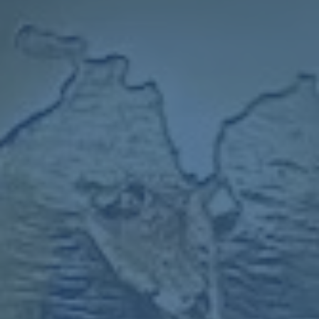
一 安全与合规性
合规并不意味着完全零风险 但至少要有明
确可查的监管信息 比如是否持有某些博彩监管机构颁发的牌
照 是否可以在官方网站底部或“关于我们”页面查到详细说明
安全层面上 则要注意是否采用https加密连接 是否提供多重身