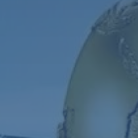
邮箱：admin@tv-shijubeizhibo.com
地址：黑龙江省鸡西市鸡冠区南山街道