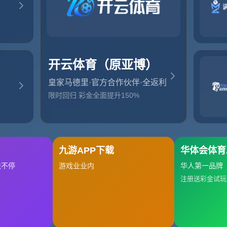
-若塔还需几周康复 我认为他
下注
发布时间2026-08-06T01:50:17+08:00
台】官方赛事直播为您带来最新独家资讯，高清全场实况秒开无
的一个赛季中，每一名伤员的回归时间，往往牵动着整支球队的
时，这不仅是一次关于伤病的简单更新，更像是一种信号——关
台前的心理与身体双重调整。这句话背后隐藏的，是球队对欧冠
”的精确博弈。
2025年国际足联俱乐部世界杯：冠军奖金突破1亿欧元”）