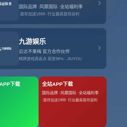
可以出战皇马
延迟，邀您一起直击第一现场！
神经。当克洛普谈到若塔“还需几周康复，但我认为他可
于利物浦的自信、关于战术布局的伏笔，也关于一名关键
淘汰赛的雄心，是对若塔个人价值的再确认，也是一次