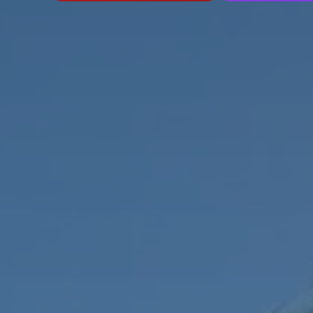
冠军奖金超1亿欧元：2025年国际足联俱乐部世界杯 引言：足球盛宴与巨
而战，更为了高达1亿欧元的冠军奖金奋力拼搏！2025年国际
皇马惊讶赫罗纳能客胜巴萨 已将其视为争冠对手
皇马眼中的赫罗纳从黑马到对手的微妙转变 当赫罗纳在客场击败
巴塞罗那的消息传出时，很多人只是把它当作又一场西甲冷门，
但对于皇家马德里来说，这场比赛的意义远不止积分榜上的数字
变化。这支长期被视为“陪
意大利杯ac米兰对国际米兰的看法是什么（好的，这是
好的，这是一篇关于“意大利杯AC米兰对国际米兰的看法”的SEO文章： 意大利杯巅峰对决 AC
米兰与国际米兰的碰撞火花 当提及意大利足坛的激情与荣耀，米兰德比无疑是最耀眼的名片之
一。而在淘汰
联系我们
联系人：世俱杯下注
手机：18223016480
电话：027-8300800