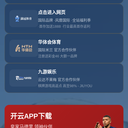
新版世俱杯：规模与影响力的全面提升
国际足联对世俱杯的改版可谓大手笔。相较于以往的赛事，
新版世俱杯将扩军至
32支球队
，覆盖全球各大洲的顶级俱乐
部，比赛周期也将延长至一个月，堪称“俱乐部世界杯”。这
一变化旨在提升赛事的观赏性和竞争激烈程度，同时吸引更
多观众和赞助商的目光。而
10亿美元的参赛奖金
，更是直接
将赛事推向了一个新的高度，成为俱乐部足球历史上奖金最
丰厚的赛事之一。
值得一提的是，这笔巨额奖金不仅是对冠军的奖励，更是按
名次和参与度进行合理分配。即便未能夺冠，参赛队伍也能
获得不菲的收入，这无疑为中小型俱乐部提供了巨大的经济
支持。例如，来自非洲或亚洲的非传统强队，若能在新版世
俱杯中走得更远，将直接受益于这一奖金机制，从而提升自
身联赛的竞争力。
高额奖金背后的战略考量
国际足联推出如此高额的奖金并非单纯为了吸引眼球，而是
有着深远的战略意义。首先，
新版世俱杯
旨在与欧冠等顶级
赛事抗衡，进一步巩固国际足联在全球足球领域的主导地
位。通过巨额奖金和扩军计划，国际足联希望吸引更多顶级