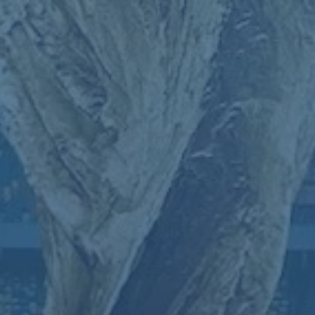
升整体执教水平。
北京体育大学作为本次活动的主办地，也展现了其在体育教
育领域的强大实力。相信在多方共同努力下，中国足球的教
练员队伍将不断壮大，为实现足球强国的目标贡献力量。
上一篇：2025超级杯申花成功卫冕，史诗对决开启新赛季华丽篇章