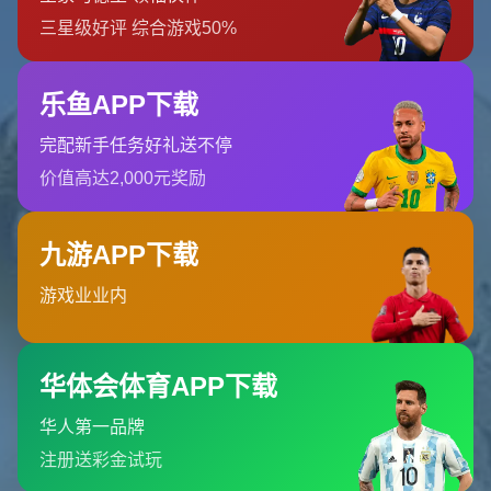
中，讲师通过视频回放，详细剖析了一场欧洲顶级青训比赛
中的体能分配策略，让学员们直观感受到科学训练的重要
性。
而在实践环节中，学员们被分为小组，在北京体育大学的专
业场地内进行模拟教学。无论是战术布置还是临场指挥，每
位教练员都得到了讲师的
一对一指导
，这种
沉浸式学习
方式
极大提升了他们的实际操作能力。一位来自地方足校的学员
表示：“这次培训让我对足球教练的职责有了全新的认识，特
别是如何与年轻球员沟通，真的受益匪浅。”