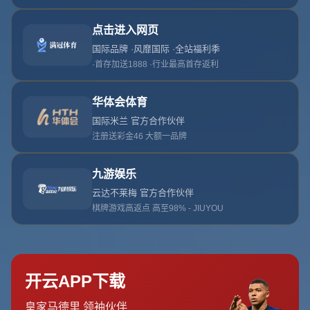
动力。让我们一起走进这场培训，探寻其背后的意义与亮
点！
培训背景：国际视野助力中国足球教练培养
近年来，中国足球在政策支持和技术革新下不断进步，而教
练员的培养是提升整体水平的重要环节。此次
国际足联与中
国足协
联合举办的C级讲师培训班，旨在通过引入国际先进
理念和教学方法，提升国内教练员的理论与实践能力。北京
体育大学作为国内体育教育的顶尖学府，为本次培训提供了
优质的场地和资源支持，确保了活动的顺利开展。
培训班面向全国范围内的基层教练员和足球从业者，课程内
容涵盖了现代足球战术分析、青少年球员心理辅导以及科学
的训练方法等多个维度。通过系统的学习，参训人员得以掌
握更具国际水准的执教技能，为未来在基层足球教育中发挥
更大作用奠定了基础。
课程亮点：理论与实践并重
本次培训班的一大特色在于
理论与实践的深度结合
。在课堂
上，国际足联认证的资深讲师为学员们讲解了最新的足球发
展趋势，并结合案例分析了如何在不同年龄段球员中实施个
性化训练。例如，在一次关于青少年球员体能训练的课程