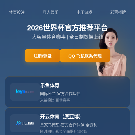
主页
>
新闻中心
新闻中心
2024年国际足联与中国足协C级教练员讲师培训班在北京体
育大学圆满举行
作者：世俱杯下注
发布时间2026-08-05T01:50:13+08:00
2024年国际足联中国足协教练员讲师C级培训班在北京体育
大学顺利举办
引言：开启足球教练新征程，助力中国足球腾飞
在足球运动日益受到关注的今天，培养高素质的教练员成为
推动中国足球发展的关键一环。2024年，国际足联与中国足
协携手，在北京体育大学成功举办了一场备受瞩目的
教练员
讲师C级培训班
。此次培训不仅为基层教练员提供了专业
化、国际化的学习平台，更为中国足球的长远发展注入了新