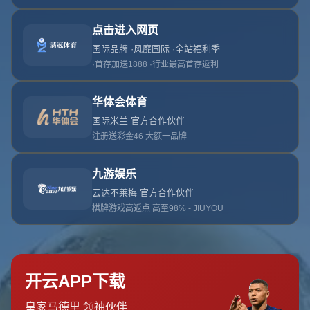
新宠！
一：省电技术新突破-节能环保双赢
科龙静省电Max系列空调采用先进的变频技术，能够根据室
内温度智能调节运行功率，相比传统定频空调，
节能效果提
升高达30%
。以一个普通家庭为例，夏季每天使用空调8小
时，传统空调月耗电约300度，而科龙静省电Max仅需约200
度，
每年可节省数百元电费
。这种技术不仅减轻了家庭经济
负担，还响应了绿色环保的号召，减少碳排放，为地球贡献
一份力量。
二：静音设计-享受宁静生活
除了省电，科龙静省电Max在
静音
方面的表现同样令人惊
叹。它采用了独特的降噪技术，运行时噪音低至
18分贝
，几
乎与轻声细语相当。无论是深夜休息还是午后小憩，这款空
调都能为你营造一个安静舒适的环境。尤其是对有老人和小
孩的家庭来说，
静音空调
的重要性不言而喻。一位用户反
馈：“自从用了科龙静省电Max，晚上睡觉再也不会被空调噪
音吵醒，真的太值了！”
三：世俱杯官方指定-品质值得信赖
作为
世俱杯官方指定空调
，科龙静省电Max的品质经过了严