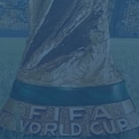
3射1传主宰德比！安帅：本泽马是世界最佳之一
2026-08-06
官宣！中国移动咪咕与国际足联世俱杯开启独家合作
2026-08-06
居勒尔表示自己11月份能够完全恢复 登场比赛
2026-08-06
2026世界杯比分正规官方
2026-08-06
相关产品