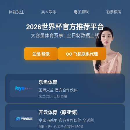
主页
>
新闻中心
新闻中心
科龙静省电Max震撼开售！世俱杯官方指定省电静音空调 ...
作者：世俱杯下注
发布时间2026-08-05T01:50:13+08:00
科龙静省电Max震撼开售-世俱杯官方指定省电静音空调
引言：开启静音省电新体验
炎炎夏日，空调成为了每个家庭的必备品，但高耗电和噪音
问题却让人头疼不已。如今，科龙静省电Max系列空调震撼
上市，作为
世俱杯官方指定空调
，它以卓越的
省电
和
静音
技
术，重新定义了舒适生活。这款空调不仅能让你享受清凉，
还能大幅降低电费开支，安静运行不扰人。接下来，我们将
深入解析这款空调的独特魅力，带你了解为何它能成为市场