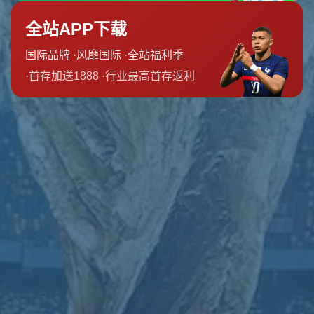
冷
功能，打开几分钟房间就凉快了，非常适合广东这种高温
天气。”像李先生这样的用户反馈不在少数，科龙静省电Max
凭借真实效果，赢得了广泛好评。
通过以上分析，不难看出，科龙静省电Max系列空调凭借
省
电
、
静音
和智能化的多重优势，成为了当下空调市场的明星
产品。无论是追求节能环保，还是注重生活品质，这款空调
都能满足你的需求。
上一篇：布斯克茨：迈阿密国际还没达到能在世俱杯上竞争的水平（布斯克茨：迈阿密国际尚不具备世俱杯争冠实力）
下一篇：[羽毛球]刘圣书／谭宁获胜中国队赢得苏迪曼杯（[羽毛球]刘圣书／谭宁力克对手，中国队摘得苏迪曼杯桂冠）
新闻资讯
习近平会见国际奥委会主席考文垂和终身名誉主席巴赫
2026-08-06
2025外战赛历：国足冲击美加墨青少年争世青世少（2025外战赛程：国足全力冲刺美加墨，青少年队伍剑指世青世少）
2026-08-06