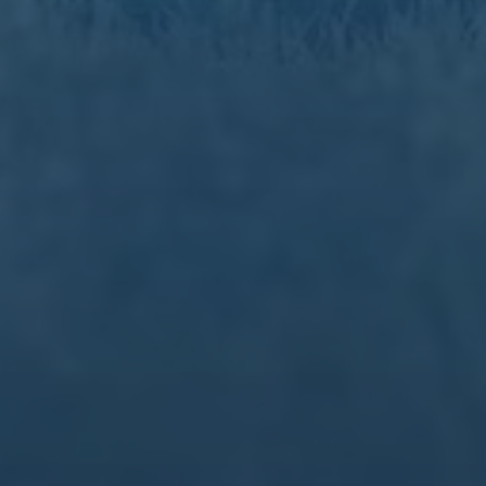
18强赛9月燃战，中国队首轮客场挑战日本队
利好! 卡马文加恢复迅速 目标1月中旬西超杯复出
世界杯比分APP最佳
fifa club world cup2025（2025年国际足联俱乐部世界杯）