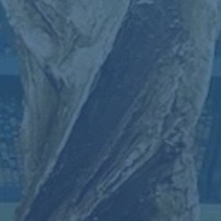
决心。
上一篇：【昆明赛区回顾】福建双雄突破重围，泉州青工队史首次晋级总决赛！
下一篇：中国U17女足站上世界舞台，奋力冲击新历史纪录
新闻资讯