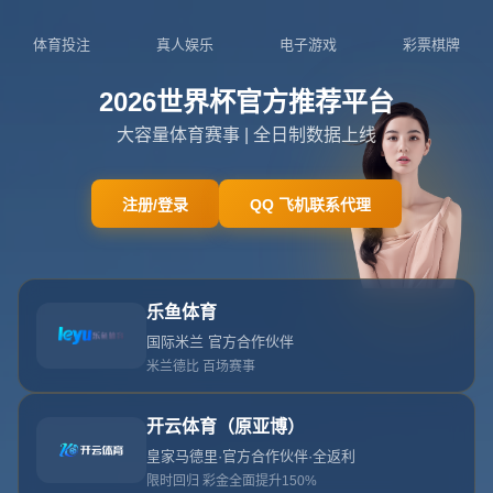
主页
>
新闻中心
新闻中心
男单种子抽签结果发布！国乒早陷德比，日韩法德内战｜世
乒赛（世乒赛抽签揭晓：国乒提前内战，日韩法德同室操
作者：世俱杯下注
发布时间2026-08-09T01:50:17+08:00
戈！）
男单种子抽签结果发布：国乒早陷德比 日韩法德内战 世乒赛
引言：抽签结果引发热议 世乒赛男单赛场硝烟再起
随着2023年世乒赛男单种子抽签结果的正式公布，全球乒坛
的目光再次聚焦在这项顶级赛事上。本次抽签结果可谓悬念
丛生，尤其是中国队早早陷入“德比战”的局面，而日韩、法
德等强队也将在内战中一决高下。这样的签表布局，不仅让
比赛还未开打就充满了火药味，也让球迷们对即将到来的对
决充满期待。究竟哪些选手能够脱颖而出？让我们一起剖析