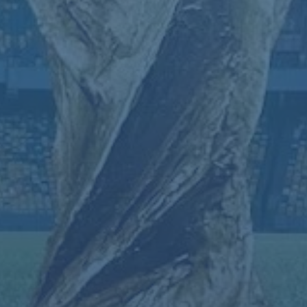
的比赛，究竟谁能笑到最后？让我们拭目以待。
上一篇：2025世俱杯官网平台｜（2025世俱杯官方在线平台｜）
下一篇：跳水世界杯总决赛第二日看点：全红婵陈芋汐“水立方” 巅峰对决
新闻资讯
2025世界俱乐部杯赛程-2025世界俱乐部杯决赛
2026-08-09
十五运会足球主题文化展广州启幕
2026-08-09
一名学霸球员的梦想与时间管理账本记录
2026-08-09
皇马为其他新援完成注册 唯独没给贝林厄姆注册
2026-08-09