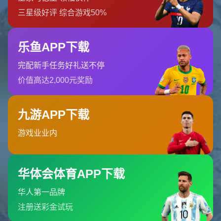
日韩内战同样激烈 亚洲乒坛争锋相对
除了国乒的德比战，日韩选手的对决同样引人关注。近年
来，日本和韩国男单选手在国际赛场上的表现可圈可点，尤
其是日本年轻选手的崛起，给传统强队带来了不小的压力。
本次抽签结果显示，日韩选手在首轮就有可能展开“
内战
”，
这无疑是对双方实力的一次直接检验。尤其是日本队内部，
几位主力选手的技术风格各异，他们的对决往往充满悬念。
而韩国队则希望通过内战磨砺队伍，为后续比赛积累信心。
欧洲劲旅法德对决 谁能率先突围
在欧洲赛区，法国和德国选手的内战同样值得关注。德国队
作为传统强队，拥有多位经验丰富的选手，而法国队近年来
在男单项目上也展现出不俗的潜力。本次世乒赛抽签结果显