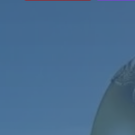
法媒曝皇马逼近琼阿梅尼交易背后的一盘大棋 在夏季转会窗
队的内线支柱
口风声渐紧之际，“法媒称皇马接近与摩纳哥就琼阿梅尼转会
招架，也成为
达成协议”的消息迅速点燃了欧洲足坛的讨论。对普通球迷来
说，这似乎只是又一笔豪门之间的大
雷霆团队作战
马卡-皇马考虑与阿森西奥续约 球员首选始终是留下
除了两位核心
【官方指定平台】官方赛事直播为您带来最新独家资讯，高清全场实
于被动。尤其
况秒开无延迟，邀您一起直击第一现场！ 在世界足坛的豪门故事
里，总有一些节点能触动球迷最柔软的情绪：不是夺冠时的高举奖
达到
12次
，而
杯，而是某位从青涩走到成
2021中国太平中国足球协会女子超级联赛第六轮战报
2021中国太平中国足球协会女子超级联赛第六轮战报深度解读 当聚光
灯再一次打在女足赛场上时 第六轮的较量已经悄然成为这赛季节奏和
格局走向的分水岭 这不仅是一轮普通的联赛对决 更像是一面镜子 折
射
联系我们
联系人：世俱杯下注
手机：18223016480
电话：027-8300800