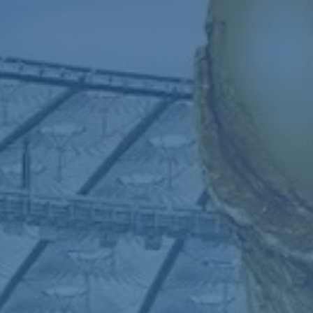
邮箱：admin@tv-shijubeizhibo.com
地址：黑龙江省鸡西市鸡冠区南山街道
比赛案例解析
如果要挑选本
伦则在内线完
不仅展现了雷
频，最终无力