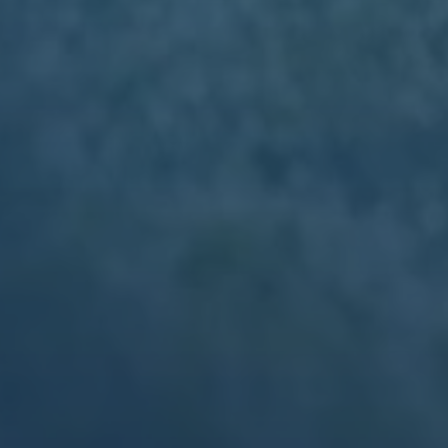
2025年国际足联俱乐部世界杯巨额奖金 - 世俱杯（2025年世俱杯奖金创纪录，国际足联豪掷重金）
首届新版世俱杯在美国进行，中国企业靠啥成为全球第一个（新世俱杯逐鹿美国：中国企业“全球第一”赞助的战略远见与棋局）
马上联系我们
关于我们
产品服务
新闻中心
联系我们