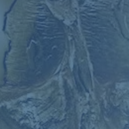
：第三节的决定性拉开
场比赛的关键节点，第三节无疑是雷霆队彻底拉开比分的转折点
成了一次精彩的
暴扣
，直接点燃了主场球迷的热情。雷霆队单节
霆队球员的个人能力，也体现了教练组在战术调整上的成功。国
回天。