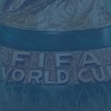
2025国际足联世俱杯冠军奖杯发布（荣耀新纪元：2025世俱杯冠军奖杯瞩目问世）
U20
2026-08-07
世俱杯- 世俱杯官方网站- FIFA Club World Cup Official
法媒-
2026-08-07
马考虑与阿森西奥续约 球员首选始终是留下
202
2026-08-07