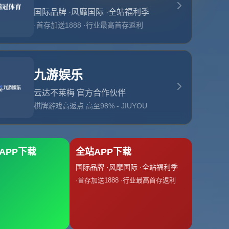
霆轻松击败国王豪取胜利
表现，轻松战胜了萨克拉门托国王队。亚历山大贡献了
33
在这场比赛中展现了强大的统治力。这场比赛不仅体现
一起回顾这场比赛的精彩瞬间，分析雷霆队获胜的关键
率，无论是中距离跳投还是突破上篮，都让国王队的防
他在串联球队方面的能力。与此同时，霍姆格伦作为雷霆