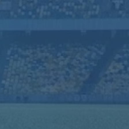
配合，成功击败了国王队。这不仅是一场简单的胜利，
强度，雷霆队都展现出了冠军级别的气质。他们的每一
下一篇：杨瀚森赛季初跌出轮换阵容，开拓者选他意义何在？