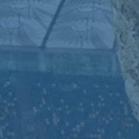
年轻力量的崛
这场比赛的胜
渐成长为联盟
期。雷霆队在