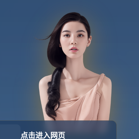
027-8300800
心
联系我们
全国服务热线：
在
线
客
服