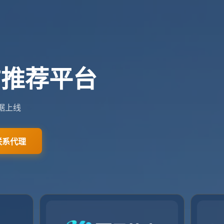
首页
关于我们
产品服务
新闻中