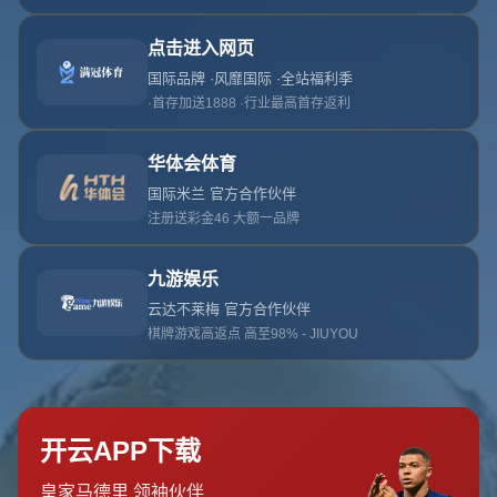
抽签结果一览：分组形势初现端倪
在本次U20亚洲杯抽签中，参赛队伍被分为若干小组，每组
的实力分布成为热议焦点。东道主队凭借主场优势被分在A
组，与几支实力不俗的队伍同组，首战就将面临严峻考验。
而传统强队如日本、韩国等则被分在不同小组，他们的晋级
之路同样充满悬念。尤其是B组，被网友戏称为“死亡之组”，
几支劲旅的碰撞无疑将成为本届赛事的一大看点。
值得一提的是，抽签结果不仅关乎球队的晋级前景，也直接
影响了年轻球员的成长轨迹。
U20亚洲杯
作为青年球员通往
职业赛场的重要跳板，每一场比赛都可能是他们职业生涯的
转折点。
分组分析：强弱对比与潜在黑马
从抽签结果来看，部分小组的实力分布较为均衡，而有些小
组则呈现出明显的强弱对比。以C组为例，头号种子队拥有
丰富的赛事经验，近年来在
青年足球
领域表现突出，几乎锁
定了一个出线名额。但同组中一支首次参赛的新军却不容小
觑，他们在预选赛中展现出的拼劲和战术纪律性令人印象深
刻，或许会成为本届赛事的
黑马
。
再来看D组，几支队伍的实力较为接近，比赛结果可能取决