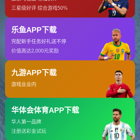
于临场发挥和教练的战术布置。这样的分组形势无疑增加了
比赛的观赏性，也让球迷们对
U20亚洲杯
的每一场对决充满
期待。
案例解析：东道主队伍的机遇与挑战
以东道主队伍为例，他们在抽签中被分在A组，虽然避开了
部分传统强队，但同组对手中不乏近年来崛起的劲旅。作为
东道主，他们坐拥主场之利，球迷的支持和熟悉的比赛环境
将成为一大优势。然而，
主场压力
同样不容忽视，如何在高
期待下稳定发挥，将是他们面临的首要课题。
回顾上一届赛事，东道主曾在小组赛阶段表现抢眼，但最终
止步八强。这一次，他们能否借助抽签带来的相对有利形势
走得更远，值得我们拭目以待。
抽签背后的意义：青春赛场无小事
抽签结果的公布不仅意味着比赛日程的确定，更象征着各支
青年队伍备战的全面启动。对于球员而言，
U20亚洲杯
是展
现个人能力、吸引球探关注的绝佳机会；对于球队来说，这