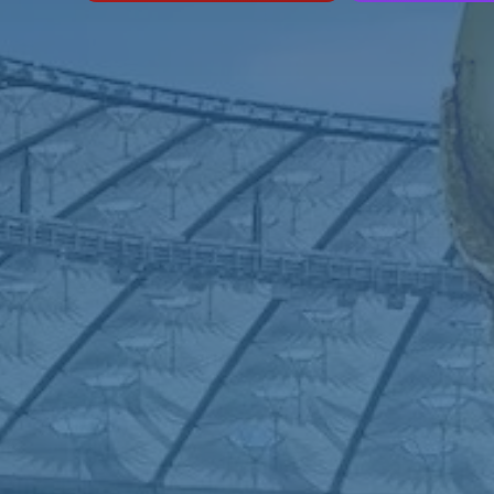
主动表态重返NBA背后的真实推手 当一位昔日MVP在沉寂一段时间后突然高
调宣布“主动表态，重返NBA”，这不仅仅是一则普通的转会流言，更像是
被丢进联盟格局池塘里的巨石。而对一直在等待答案的快
二、 焦点对
拉的带领下，
国际足联世界杯｜ 迈阿密＆ Miami Beach（国际
科欧冠冠军（
国际足联世界杯与迈阿密及Miami Beach的魅力融合 有没有想过，足
国际足联世界杯的热血赛场旁，是迈阿密那片金色沙滩和Miami Beach的
场略显沉寂，
一战之力。 
2025年世俱杯抽签出炉！梅西球队抽中上上签（2025
撕开尤文的链
好的，这是一篇符合您要求的SEO文章： 2025年世俱杯抽签出炉 梅西球
而言，能欣赏
联俱乐部世界杯抽签仪式尘埃落定，其中最引人关注的焦点无疑是利
迎战沙特豪门
战舰阵容鼎盛
鼎亚冠联赛，
联系我们
洲足球的进步
是他们取胜的
联系人：世俱杯下注
不懈的拼搏精
手机：18223016480
球足球的饕餮
电话：027-8300800