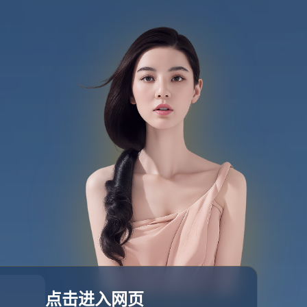
027-8300800
心
联系我们
全国服务热线：
在
线
客
服