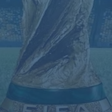
2024年全国体育局长会议在京召开
2026-08-09
2026世界杯滚球网站最佳
2026-08-09
维尼修斯受伤 何塞卢和迪亚斯将成皇马锋线新搭档
2026-08-09
世俱杯是什么意思- 体育问答
2026-08-09
【2025年世俱杯开办在即冠军杯开罗亮相热度不减】（【2025世俱杯即将启幕，开罗冠军杯持续引发热议】）
2026-08-09
2026世界杯下注哪个好入口地址
2026-08-09
相关产品