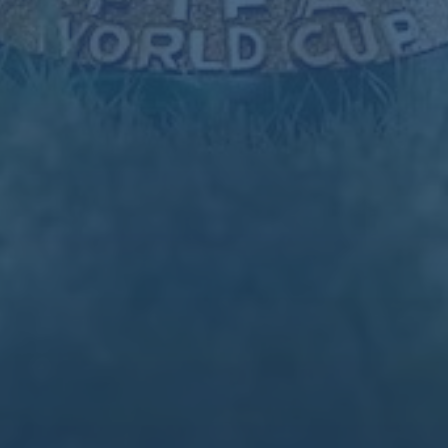
中国女足点球大战力克日本 闯入女足亚洲杯决赛
首届新版世俱杯6月开踢参赛奖金达10亿美元（奖金十亿，豪门逐鹿！全新世俱杯六月重塑世界足坛版图）
世界杯盘口网站最新网址
2025国际足联世俱杯冠军奖杯发布（荣耀新纪元：2025世俱杯冠军奖杯瞩目问世）
Copyright 2024
2025足球世俱杯官网-2025足球世俱杯平台-2025足