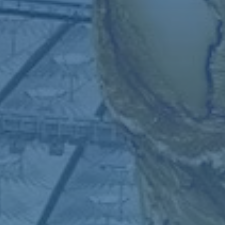
门分布、控球
现实”的观赛
技术要素如何
要实现真正的
网络情况中保
迟，都可能导
角度信号采集
而更准确地理
从经典比赛看
回顾过去几届
方体能与心理
度、站位密度
2026年的
一场动态且可