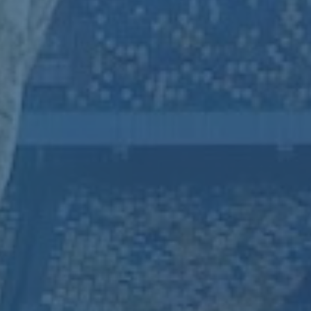
半场强队取得领先，但从高清画面中可以看到，他们在高
半场，第65分钟起，黑马通过密集反击逐渐占据优势。
面中强队后腰回防不及时，边后卫回撤速度减慢；实时
视角中，黑马球队的阵型更趋紧凑，转换更加果断。最
支持下，比赛走势并非难以预测的“偶然”，而是可以被
交互设计。对于普通球迷而言，他们需要的是清晰、直
高清主画面的前提下，将重要数据以适度且不干扰观赛
成功率等。对于喜欢深度分析的用户，则可以通过一键
设计，让不同层次的用户都能找到适合自己的观赛模