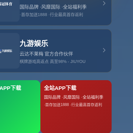
延迟，邀您一起直击第一现场！
更具体的问题——如何获得滚球高清最佳的观赛与数据体
面，演变为多屏互动、数据推送、实时回放、战术视角等
掌握高清流畅的画面、准确即时的数据，就意味着谁更
为一个集合体验、技术和策略的综合主题。
改变了观赛节奏。更多场地、更多时区，意味着球迷需要
稳定、清晰度不够、延迟过高，就很容易在快速变化的