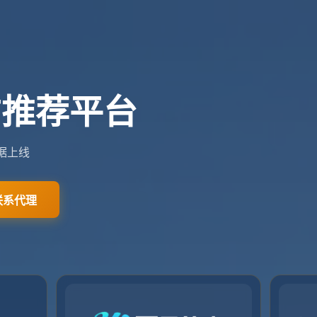
首页
关于我们
产品服务
新闻中