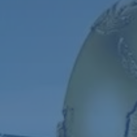
邮箱：admin@tv-shijubeizhibo.com
地址：黑龙江省鸡西市鸡冠区南山街道
多屏时代的2
随着移动设备
边在手机、平
味着主画面清