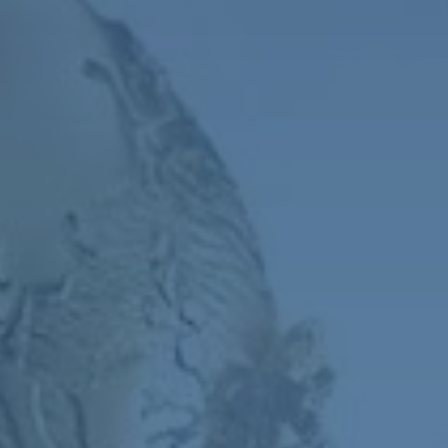
局限于客厅大屏。越来越多的球迷习惯于一边看电视，一
屏场景下，滚球高清最佳体验被重新定义——它不仅意
视上观看主视角比赛画面，在手机上查看实时统计、射