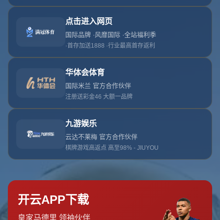
制胜之道以及恒大的表现亮点。
巴萨进攻三叉戟无解，恒大防线难挡
在这场世俱杯半决赛中，巴塞罗那展现了他们一贯的统治
力。
梅西
、
苏亚雷斯
和
内马尔
组成的进攻三叉戟，几乎让广
州恒大的防线无从招架。比赛开场仅十分钟，巴萨便通过精
准的传导撕开了恒大的后防，苏亚雷斯轻松破门。随后，梅
西的个人突破和精妙助攻进一步扩大了比分。最终，巴萨以
3-0的比分锁定胜局，顺利晋级决赛。
值得一提的是，巴萨的
tiki-taka
战术在这场比赛中发挥得淋漓
尽致。他们的控球率高达70%以上，恒大球员在面对这样的
节奏时显得有些力不从心。尤其是梅西的回归，让巴萨的进
攻更加犀利，他的每一次触球都充满威胁。这场比赛无疑是
巴塞罗那实力的最佳证明。
广州恒大虽败犹荣，亚洲足球的希望
尽管以0-3告负，但广州恒大在本场比赛中的表现依然值得肯
定。作为亚洲冠军，他们在面对世界顶级豪门时并未畏惧，
而是展现了顽强的斗志。特别是在下半场，恒大通过调整阵
型加强了中场拦截，几次反击也颇具威胁。
保利尼奥
和
高拉
特
的配合一度让巴萨后防线感到压力，可惜临门一脚欠缺火