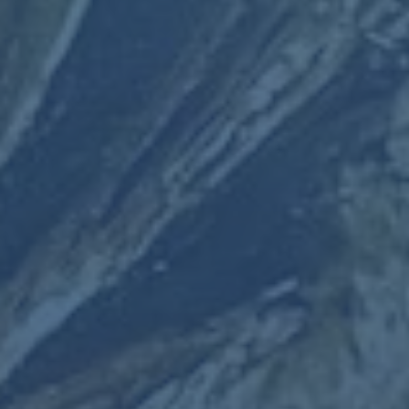
阿尔瓦雷斯这类处于上升期的球员，则更像一支价格仍具成
长空间的优质股票：即便未能达到某些人预期的“世界第一前
锋”高度，他的发挥只要稳定在高水平，就能通过比赛贡献和
潜在转会市场价值维持健康循环，而且在薪资结构上不会把
全队拉向一个失衡的极端。对皇马这样既追求竞技成绩，又
要守住财政稳健底线的俱乐部来说，这种资产配置方式更符
合长期利益。
更衣室生态与球队文化 从绝对核心到多核体系
还有一个容易被忽略却极为重要的层面——更衣室生态。C
罗时代，皇马围绕绝对核心运转，一切为巨星服务，这种模
式在当时非常成功。但随着一代巨星年华渐逝，新一代球员
更习惯于多核分工、共同承担责任的环境。在如今的伯纳
乌，更像是“贝林厄姆维尼修斯巴尔韦德楚阿梅尼”共同构成
的多核心架构，任何一人重要，但又没有谁是唯一的轴心。
在这样的文化氛围下，引进一个既有实力又愿意融入整体的
前锋，显然比引入一个必须享有绝对核心地位和话语权的超