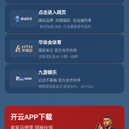
级与理性转型。
皇马引援逻辑的转向 性价比正在取代单纯巨星情结
过去十几年，皇马的标签往往是“银河战舰”和“巨星收割
机”：齐达内、罗纳尔多、卡卡、C罗，再到后来的阿扎尔，
几乎每一代都有象征时代高度的球员压阵。然而随着财政公
平政策强化、疫情对收入的冲击，以及青训价值的重估，皇
马高层逐渐意识到，只围绕少数超大牌构建球队，在竞技层
面和财务层面都风险极高。阿扎尔高价加盟却因伤病与状态
问题迟迟未能兑现价值，就是最典型的警示案例。相比之
下，近年引进的维尼修斯、罗德里戈、巴尔韦德、楚阿梅
尼、贝林厄姆等年轻球员，以相对合理的转会费，迅速成长
为球队中坚骨干，这种“可持续引援模型”正成为皇马新时代
的核心逻辑。
小蜘蛛的标签 多面前锋 高压逼抢 年龄占优
在这样的背景下，“小蜘蛛”阿尔瓦雷斯成为西媒口中“更具性
价比”的目标并不意外。他在曼城的表现给出了一幅非常清晰
的画像 —— 技术全面、跑动积极、战术理解力极强、可胜任
多个进攻位置。与单纯依赖速度或爆发力的前锋不同，阿尔
瓦雷斯具备扎实的基本功和极高的团队适应能力，无论是出