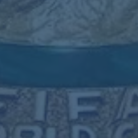
级巨星更自然。阿尔瓦雷斯在曼城已经习惯在团队体系中工
作，在国家队也长期与梅西、迪马利亚等人共存，这让他具
备适应“多核体系”的心理与战术基础。这一点，恰恰是皇马
在评估“更具性价比”时会重点考量的隐藏条件。
式延伸 新时代豪门的共识 性价比并非保守而是成熟
把视野放到整个欧洲足坛，会发现皇马的选择并非孤例。曼
城、拜仁、阿森纳、甚至近年来重新崛起的一些传统强队，
都在不同程度地走向同一条路：用更理性的转会策略和更精
细的阵容结构，取代过去那种单纯追逐转会头条的冲动。对
皇马而言，明夏将目标锁定为“小蜘蛛”，并不意味着完全放
弃对超级巨星的想象，而是对“如何在巨星与团队之间找到最
佳平衡点”的一次新尝试。在这个过程中，“更具性价比”不仅
是一句媒体标题，更是伯纳乌时代更迭、观念升级的真实注
脚。
上一篇：门德斯建议阿森西奥明夏自由身离队 米兰枪手关注中
下一篇：西媒-维尼修斯与巴列卡诺门将冲突 要他赛后碰一碰