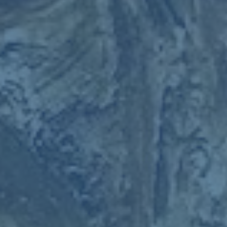
战术层面的适配 小蜘蛛与皇马现有框架的化学反应
从战术角度看，安切洛蒂近两个赛季频繁使用无传统中锋或
“假9”体系，贝林厄姆前提、维尼修斯和罗德里戈从边路内收
攻击肋部，依靠前场多点小范围配合和快速反击创造机会。
这种体系下，一个能牵制中卫、参与压迫、拉边、回撤策应
的前场核心，显得尤其重要。阿尔瓦雷斯在曼城的使用方
式，为这一构想提供了实战模板——他可以在禁区内抢点，
也能够前插后插，与中场形成联动。
更关键的是，小蜘蛛可在不同阶段担任不同“角色”：在强强
对话时，负责高位逼抢与反击支点；在面对密集防守时，通
过不断穿插跑位扰乱禁区防线，为队友创造射门空间。这种
战术适配度，远比纸面上的“年进多少球”更符合皇马当前的
需要。相较之下，如果强行为姆巴佩或哈兰德重塑体系，势
必会影响贝林厄姆、维尼修斯等人的球权与位置，带来新的
平衡问题。