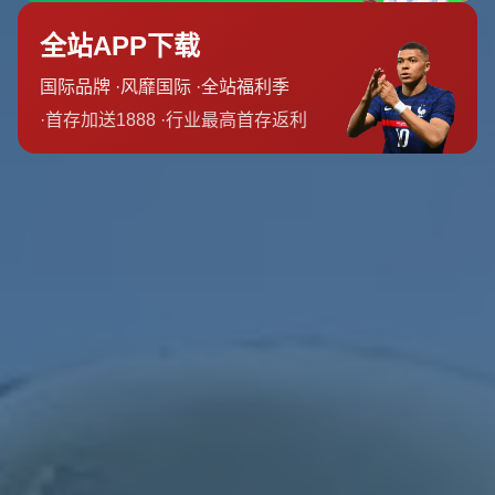
更重要的是，阿尔瓦雷斯的年龄和成长曲线同样耀眼。作为
一名已在阿根廷国家队和欧洲豪门双重检验下成长起来的前
锋，他既有大赛经验，又保留着持续进步的空间。这种既能
立刻上强度，又有未来五到七年发展潜力的球员，正是“性价
比思维”中的黄金资产。