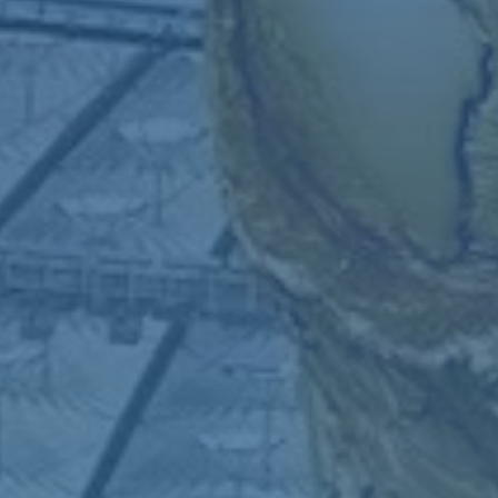
从比分上看 