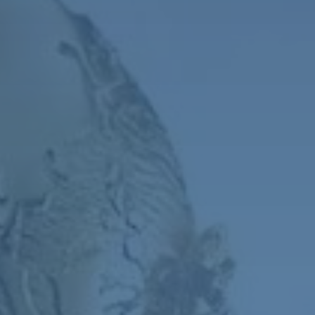
将马竞一向以来的铁血标签演绎得淋漓尽致
器”的角色 那粒写在数据统计上的进球只是他整场表现的
极回追 把皇马原本希望利用的中场空间压缩到最低 他在
他又能迅速找到边路突击点或是前插的莫拉塔 完成纵深打
保持极强的竞争力 对比之下 皇马在这场比赛中并未展现
终被对方转化为实际的比分差距