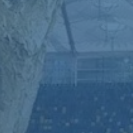
后的分工并不清晰 这让擅长跑位的莫拉塔如鱼得水 其次
对方后场可以从容起脚长传 掌控节奏 另外 在落后局面下
人带球和远射 一些回合里可以明显看出 前场球员在处理
零碎而缺乏纵深层次 这与马竞在有限机会中做到的高效率
成本赛季西甲最稳定的冠军热门 然而 德比这种对抗强度
高压环境下越来越难根据临场情况做出冷静判断 皇马多名
优势 反而踢得愈发自信大胆 在中后场的横向协防和纵向
也让球队必须重新审视自身在硬仗中的抗压能力 很多时候
却又必然到来的失败时刻