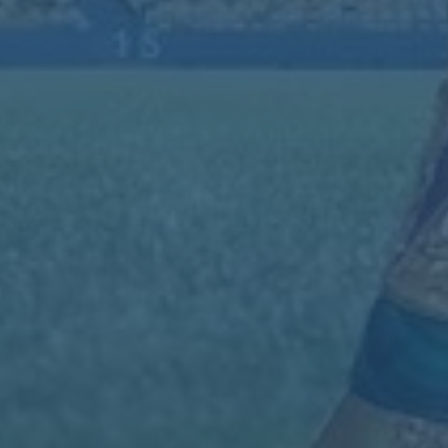
战术案例分析
如果把比赛拆
皇马出球线路
作为天然防守
能直接威胁皇
有一到两名球
竞整体优势的
从联赛格局看
从积分榜的角
更多心理层面
首败的深层影
更稳固的防守
豪门对抗的能