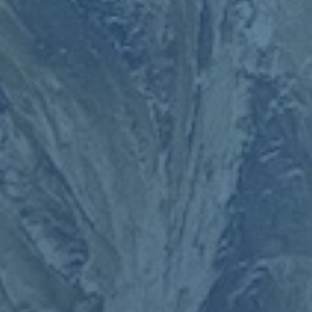
起球时 皇马的边后卫与中卫之间频繁出现空挡 抢前点和保护身
 半场时间里 皇马很难在中圈附近形成持续的逼抢圈 这直接导致
保持了较高控球率 却在禁区前沿缺少有威胁的渗透 过多依赖个
的进攻路线 无论是边路的内切时机还是肋部的空位利用 都显得
击从不败神话到现实拷问
马凭借一波不败战绩牢牢站在积分榜前列 甚至在舆论层面被塑造
极易成为撕开表面荣光的锋利切口 当比分逐渐被拉大 当球员在
躁情绪和防守上抢动作变形的情况 与之相对 马竞一旦确立领先
然有序 这场1比3的失利 打破了皇马本赛季塑造的无形“光环” 
属 并非决定于你赢了多少场球 而是看你如何回应那些看似意外