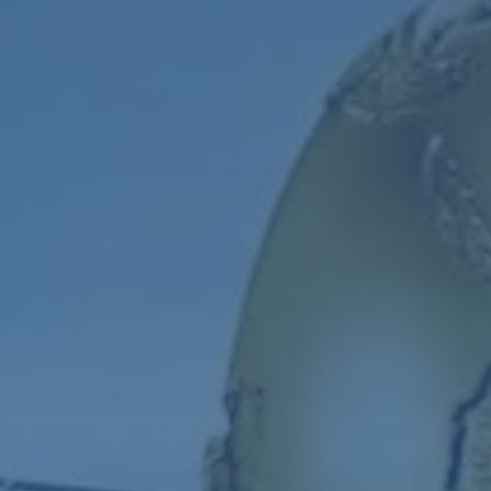
前卡住身位 
邮箱：admin@tv-shijubeizhibo.com
格列兹曼建功
与莫拉塔的锋
地址：黑龙江省鸡西市鸡冠区南山街道
缩影 作为这
无球时对路线
击 正是这种
出足够坚决的
皇马1比3失