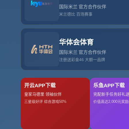
主页
>
新闻中心
新闻资讯
新闻中心
西甲-
足球世俱杯买球投注-世界俱乐部杯赛程2025（2025足
足球世俱杯买球投注-世界俱乐部杯赛程2025 引言：揭开2025足球世俱杯
足球世俱杯无疑是每年最激动人心的赛事之一。2025年的世界俱乐部杯赛
作者：世俱杯
西甲焦点战皇
诚意!摩洛哥王室出面说服迪亚斯 希望其成全民偶像
当皇马在万达
诚意摩洛哥王室出面说服迪亚斯 希望其成全民偶像的深意 在国际足
在这场充满火
坛的浪潮里,国籍选择从来不只是一次纸面签字,而是关于身份认同、
文化情感与时代责任的综合抉择。当外界纷纷聚焦迪亚斯究竟会为哪
的隐患赤裸裸
一支国家队
球星光环与个
阿斯：皇马有意里斯-詹姆斯 对哈弗茨也有兴趣
莫拉塔双响马
阿斯曝皇马觊觎斯坦福桥双核心的深层逻辑 在转会流言满天飞
的当下，一则来自《阿斯报》的消息格外引人注目据报道皇马
有意切尔西队长里斯詹姆斯并且对凯哈弗茨也保持持续关注这
一动向不仅关乎两位当打球星的前
店匠科技赞助新加坡国门哈山·桑尼青训交流活动 - 人