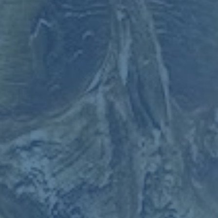
皇马1比3负于马竞似乎只是一次状态起伏 可若深入到攻防细节 