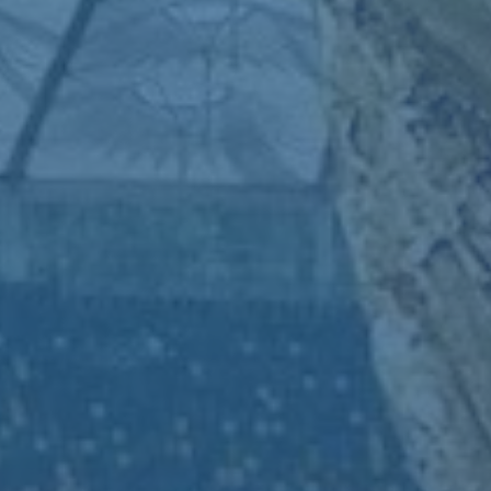
马竞通过两翼
是中场的覆盖
皇马虽然依旧
球时缺乏统一
形成鲜明对比
心理层面的冲
在此之前 皇
极高的比赛 
核心出现了焦
收缩上显得井
联赛冠军的归