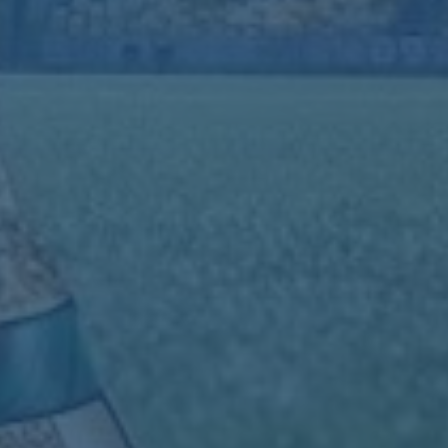
图 其一是高位逼抢的选择性并非盲目全场紧逼 而是针对
三人组会迅速合围封锁中路迫使对手向边线传导 再利用边线
场中路而非边路 这使得马竞在夺回球权后的第一脚传球就
视 当皇马中场尝试通过二次进攻形成持续压制时 马竞总
这些看似琐碎的战术细节叠加起来 便构成了这场德比中马
不但让自己的领先优势被压缩 也给了巴萨 马竞等竞争对手
会连锁影响随后的备战状态与外界评价 对皇马而言 这场
人员搭配 是否需要在关键比赛中牺牲部分华丽进攻 换取
说 这场胜利则是一种信号 它证明了球队依旧具备与任何
 未来的西甲争冠道路上 这场德比将被频繁提及 因为它