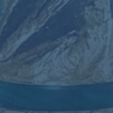
马竞是如何一步步拆解皇马的
解成若干关键战术片段 可以更直观地感受到西蒙尼团队的部署意
进行“定点施压” 当皇马试图通过短传从后场组织时 马竞前场
伙伴 通过双人包夹断球 其二是快速反击的启动点 经常出自中
马肋部空间 减少了无效传导 其三则是对皇马禁区前沿反抢的重
员负责第一时间贴身上抢 不给对手起脚远射或送出直塞的机会 
基础 也让莫拉塔双响和格列兹曼建功显得顺理成章
这场首败的深层影响
度 这场比赛确实改变了西甲的竞争氛围 皇马1比3输球的结果 
的激励 在漫长的赛季里 任何一场焦点战的输赢都像多米诺骨牌 
响在于 他们必须找到在强度更高场景下的应对方案 包括中后场
屏障 以及在阵容轮换中如何保证球员的体能与专注度 对马竞来
力 也证明了莫拉塔 格列兹曼这条锋线组合在重大比赛中的含金量