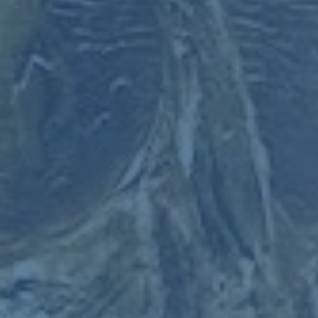
求依旧极高
这类球员的身体状态有一个显著特点 高峰期可以非常耀眼 但
一旦疲劳或者小伤累积 未必会立刻表现为“完全踢不了” 而是
出现在关键细节上的迟缓 比如启动慢了半拍 对抗力量下降
门前处理球犹豫 数据上可能只差一点 但对整支球队的攻击效
率影响巨大 因此 当医疗团队判断本泽马处在“强上可以 但风
险巨大”的状态时 安帅的选择是让他彻底避战 通过完整的休
整和个性化训练 让他以更健康的状态回归 而不是把他推上一
个既容易受伤 又难以打出真正水平的尴尬位置
球队利益与球星个人意愿之间的平衡
值得注意的是 很多老将的职业自尊会促使他们坚持出战 即便
身体已经在发出警报 那种“球队需要我 我就应该上场”的信念
是支撑他们走到今天的重要精神力量 但也可能成为隐性风险
本泽马这种级别的球星 往往不会轻易对媒体说自己“踢不了”
因为这在竞争层面容易被对手视作软肋 在更衣室里也可能被
解读为责任感不足 因此 这时候站出来说“身体条件不允许”的
人 往往只能是主教练
安帅的表达方式非常值得玩味 一方面 他没有把焦点放在具体