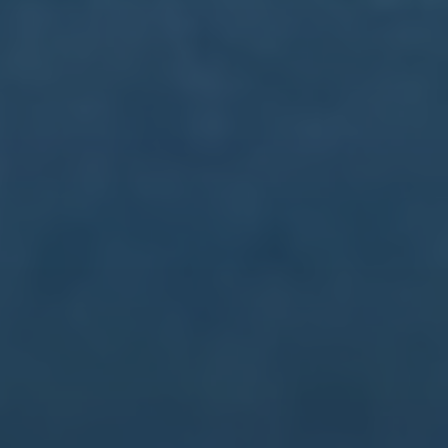
足球世俱杯买球投注-世界俱乐部杯赛程2025（2025足球世俱杯赛程与投注指南）
2026-08-08
将玄学带到其他球队-齐祖公开表示很想再次执教
2026-08-08
相关产品
2026世界杯投注APP全站
9个赛季没赢过!毕尔巴鄂西甲对阵皇马18场不胜