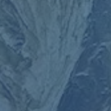
短期攻坚与长期规划之间的取舍
不可否认 没有本泽马的那一轮联赛 进攻端会面临结构性调整
主教练或许需要启用替补中锋 或者用“伪九号”体系填补空缺
战术磨合难度增加 积分风险也随之提升 但从整个赛季或者整
个合同周期来看 让核心前锋在不适合的节点强行上场 带来的
隐性风险往往远大于这几分的得失 对于一支志在联赛和欧战
双线争冠的队伍而言 如何分配核心球员在不同赛事中的出场
优先级 是竞技管理的关键课题
安帅的选择可以理解为一种“资源再分配” 本轮联赛的牺牲 换
来的是在更重要或者更适合的比赛中的出场保证 特别是在淘
汰赛或者强强对话中 一位状态完备的本泽马能提供的价值 远
远超过在普通联赛轮次中冒险上阵时的“半成品贡献” 这种带
有前瞻性的管理理念 也是现代豪门教练被强调数据意识和整
体规划能力的原因
球迷情绪与专业判断的错位
从球迷视角出发 很多人对“休战”天然有抵触情绪 票已经买了
对手看起来也不算太强 正指望着能现场看到偶像破门 却被一
句“身体条件不允许”浇灭热情 这种落差完全可以理解 但从职