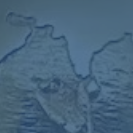
回顾近二十年欧洲足坛 我们不难找到一些因为长期透支身体
导致竞技状态急剧下滑的案例 有的天才前锋在出道初期连续
多线作战 拼到筋疲力尽 结果在27 28岁的本应巅峰的年纪频
繁遭遇肌肉拉伤 韧带撕裂 最终被迫提前淡出主流舞台 也有
中场大将年轻时几乎场场打满90分钟 后来因为膝关节磨损严
重 只能接受密集手术 运动能力再也回不到从前
这些案例在某种程度上都是“身体条件不允许仍被强行出场”
的延迟后果 现在被视为经典错误的决策 在当时往往也有“关
键战必须上”“球员说自己没问题”等理由支撑 但事后复盘 很
多伤病并非纯粹意外 而是长期累积负荷的必然后果 因此 当
安帅明确表态本泽马无法出战时 这看似是对当下一场比赛的
放弃 实则是对潜在未来伤病的提前预防
经验型前锋 更需要科学负荷管理
本泽马这类经验型中锋的价值 不只在于进球数据 更在于串联
组织 回撤拿球 无球牵扯以及对节奏的理解 他已经从单纯的
终结者成长为前场战术枢纽 在战术作用越来越复杂的同时 他
的跑动模式也悄然改变 过去依靠频繁冲刺和快速前插 现在则
更多通过走位 判断和节奏变化去创造空间 但是 无论风格如
何微调 高强度对抗和转身射门 对膝盖 腰背和大腿肌群的要