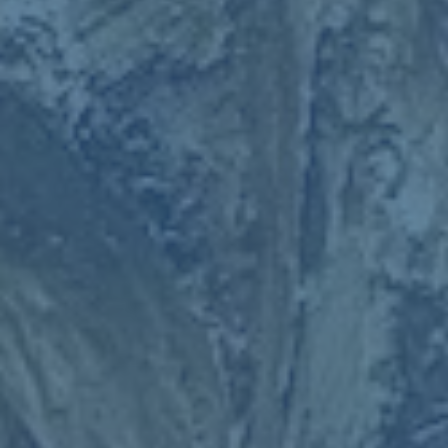
伤病上 而是笼统地以“身体条件不允许”概括 既保护了球员隐
私 也避免给对手提供过多情报 另一方面 他用的是客观语气
而不是“本泽马说自己感觉不太好”这样的转述 这暗示了一个
很重要的信号 决定权在教练和医疗团队 而不完全在球员本人
这种态度帮助球队建立起一个清晰的规则框架 即再大的球星
在健康红线面前也需要服从整体判断