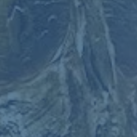
上足够丰富，它所产生的“示范效应”，会在接下来的赛程中
被不断放大。
以往国内某些承办五人制顶级联赛的城市，曾留下值得借鉴
的经验。某南方城市在连续三个赛季承办高等级五人制赛事