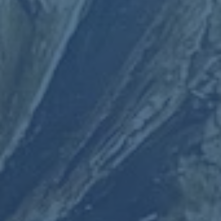
上的热情延伸到日常生活场景。如果说重新起航是方向，那
么揭幕战就是风向标 它决定了外界对本赛季五超联赛的第一
印象，而这第一印象往往足以影响整个赛季的话题度和商业
价值。
任何一个成熟的联赛，背后一定有一条连通草根与职业的纵
深路径。五超联赛也不例外。与11人制不同的是，五人制的
场地门槛更低、组织形式更灵活，非常适合在校园、社区乃
至厂区、园区中开展。这意味着，从业余到半职业，再到五
超舞台的“阶梯式晋升”，有机会被设计得更为清晰、紧凑和
高效。
在这一体系中，像慈溪这样承办揭幕战的城市，完全可以把
本地的群众赛事与五超联赛形成联动 例如通过举办“城市五
人制联赛 冠军团队获五超赛场观摩名额”之类的活动，让更
多普通爱好者拥有走近职业舞台的机会。当人们知道自己所
在的球场，与职业球员奔跑的那块地板、那种灯光氛围存在
某种隐形联系时，对运动本身的投入就会呈现出质的变化。
这种“情感上的靠近”，正是五超重新起航最大也最容易被忽
视的价值。
从技术维度看，五超联赛重新起航，为提高本土球员的对抗