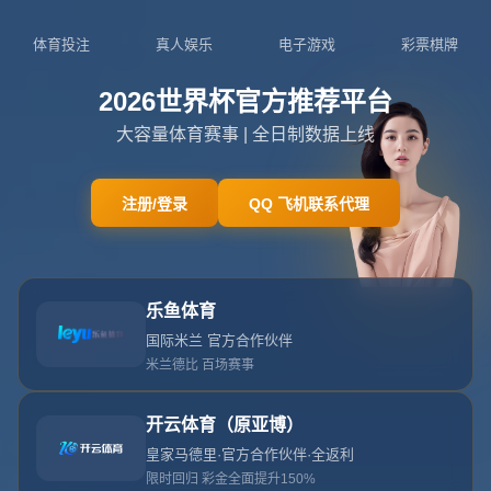
主页
>
新闻中心
新闻中心
五超联赛重新起航 慈溪赛区打响揭幕战
作者：世俱杯下注
发布时间2026-08-09T01:50:17+08:00
当哨声在慈溪体育馆内第一次划破长空，熟悉却又焕然一新
的“五超时间”正式回归。作为本赛季五超联赛重新起航的起
点，慈溪赛区打响揭幕战不仅是一场比赛的开幕，更像是中
国五人制足球重新聚拢人心的一次宣言。在这里，球员的奔
跑和对抗，不只是比分的此消彼长，更是城市活力、青训理
念以及职业赛事体系的一次集中呈现。观众席上重新亮起的
应援灯牌，密集的鼓点、人声与解说交织在一起，构成了一
幅充满张力的开局画面，让“重新启航”这三个字有了具象的