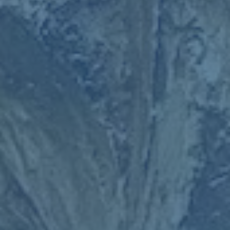
后，做过一项跟踪调查 比赛期间当地体育场馆周边商业区周
末客流提升超过20% 与赛事相关的青少年培训报名人数在两
年内增长近一倍。尤其是那些亲自走进场馆看过比赛的家
长，更愿意让孩子接触足球，原因很简单 他们真实看见了足
球的多元形态，看见了离自己并不遥远的职业舞台。
如果将这一经验投射到慈溪赛区，可以形成一个值得期待的
图景 随着五超联赛重新起航 慈溪赛区打响揭幕战，本地学校
可能会相应增加五人制场地的利用和课余训练安排，社会俱
乐部也会借助联赛热度推出短期训练营、青少年邀请赛等衍
生活动。长远来看，一座城市因一次揭幕战而真正把“赛事效
应”内化为常态化的体育参与，这才是五超联赛希望达成的更
深层目标。