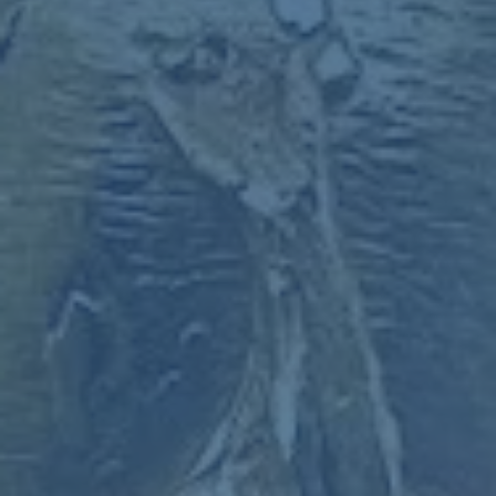
数字更像是一份“过渡期的体检报告”，而不是对其执教水平
的终极判决。
低零封率并不排斥高上限 攻守取舍的典型案例
如果把视野放宽，回顾英超历史就会发现，很多在初期被质
疑防守不牢的教练，最终都通过结构微调与引援升级，完成
了从“华丽却脆弱”到“攻守兼备”的转型。早期的克洛普在利
物浦，就曾遭遇“疯跑有余、稳定不足”的评价，零封数据一
度并不出色，而他选择的路径，是在保持前场高压的基础
上，逐步引进更适配的中卫与门将，修正防线细节，最终打
造出既能疯狂进攻又能频繁零封的冠军班底。类似案例说明
了一个关键：低零封率更多指向的是阶段性问题，而不是战
术理念注定失败。
在阿莫林身上，也可以看到类似逻辑。他的球队往往在转换
进攻时非常果断，敢于在后场以短传启动、在中场压缩空
间，然后利用边路与半空间撕开对手防线。这样的打法一旦
顺利执行，往往能够创造大量机会；但一旦中场被对手打
穿，或者出现技术失误，后防便需要在极大空间内做选择
题。这种高风险高收益的风格，天然会压低零封率，却并不
妨碍球队在积分榜上的竞争力，只是对球员个人防守能力和