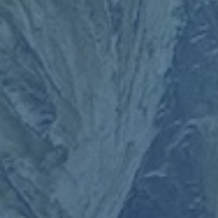
阿莫林与“英超零封率最低教练榜”的真正意义
这份“零封率最低教练榜”之所以引发热议，不仅因为它将阿
莫林置于一个看似尴尬的位置，更因为它提供了一个契机，