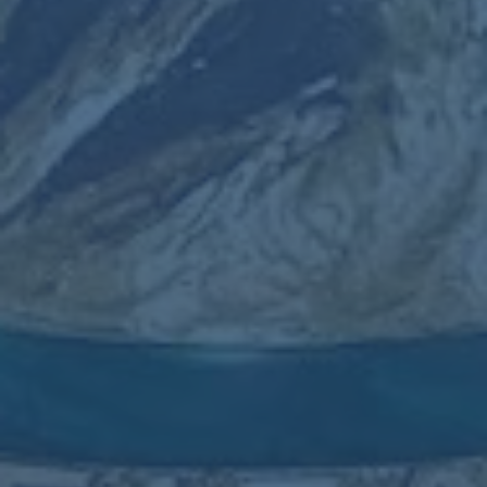
上一篇：中国足球协会第十二届执委会第八次会议在京召开
下一篇：十五运会足球主题文化展广州启幕
新闻资讯