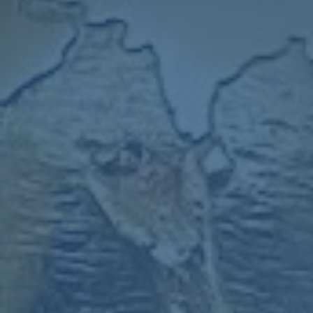
业务交流研讨 让经验在对话中“变现”
签约仪式后的业务交流研讨,是这次合作的“深水区”。相比于
官方文件中概括性的条款,研讨会更强调技术细节与管理实践
的碰撞,尤其是在联赛治理、俱乐部运营与国家队备战等层
面。中国职业联赛经历了快速扩张、高投入、高波动的阶段,
目前正向更加理性、可持续的发展模式转型;越南联赛则在稳
步推进职业化的路径上,不断探索与当地企业、媒体平台深度
融合的方式。这种差异本身就蕴含着可贵的学习价值。在研