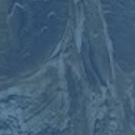
讨中,中方可以分享在俱乐部准入制度、薪资帽与财务监管上
的经验和教训,帮助越方提前规避联赛泡沫化的风险;越方则可
以介绍在中小市场环境下依托本地化运营、挖掘球迷文化、
发挥社区俱乐部功能的成功经验,为中国部分中小城市俱乐部
提供新的思路。
案例分析 从一场青年邀请赛看合作外溢效应
可以设想这样一个场景 在合作备忘录签署后的第一年,中国足
协与越南足协联合在北京与河内分别举办U17国际青年邀请
赛。参赛队不仅包括中越两国的梯队,还邀请了来自日韩以及
其他东南亚国家的青年队参与。通过这样的赛事平台,双方可
以在实践中检验青训理念的对接效果。中国U17在面对越南
U17时,如果在身体对抗与高空球上占据优势,但在小范围控球
和反抢环节暴露短板,教练团队就能在赛后总结中将问题具体
化,反向推动日常训练内容的调整;同样,越南U17在与中国U17
的比赛中,或许可以通过地面渗透创造机会,但在长时间高强度
对抗后体能衰减明显,这将促使越方更重视体能储备与科学训
练。在此过程中,比赛不仅是成绩的较量,更是数据的采集端与
方法论的验证场,双方通过技术统计、视频分析和教练组联合