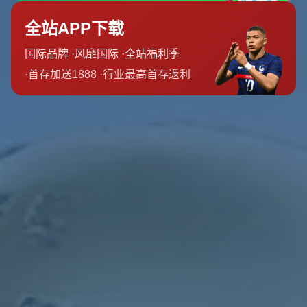
进球员在不同风格与节奏中成长,从而拓展技术视野。
青训合作 青少年球员成长的双向通道
如果说签署合作备忘录是一个宏观框架,那么在实际落地中,青
训合作往往是最具操作性和现实效果的环节。中国拥有庞大
的人口基数和广泛的校园足球基础,近年来在“足球特色学校”
“青训中心”布局以及U系列联赛体系构建上持续加码;越南足
球则在有限资源下形成了高度集中的青训模式和明确的技术
风格,注重球员的小范围配合、灵活跑位和脚下技术。双方一
旦在青训环节展开深入合作,就可能形成一种互补型的成长通
道。例如,部分中国青少年球员可以被选派前往越南优秀俱乐
部或青训中心,在高密度技术训练和小场对抗中加强控球与配
合能力;同时,越南的潜力球员也能够通过中超俱乐部青训营和
校园足球体系,体验更高对抗强度和更严格的身体对抗标准,提
升对抗能力与大场景阅读比赛的能力,实现互促共进。