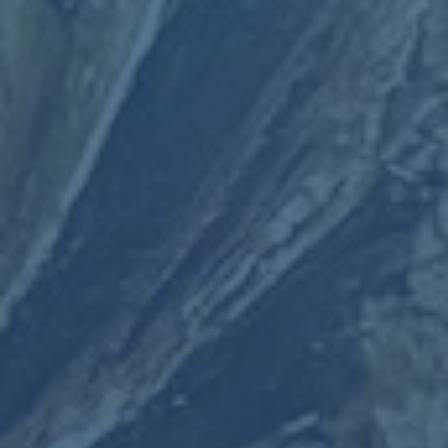
球层面推动教练培训、裁判培养和女足青训营等项目,不仅有
助于提升整体竞技水平,也能进一步增强社会性别平等与多元
参与的示范效应。在校园足球方面,中国积累了大规模的赛事
体系和校际联赛运营经验,而越南在将足球融入社区文化、培
养学生兴趣方面具有鲜明特色。通过互派校园球队访问、共
建青少年夏令营,可以在青少年群体中形成更加多元的足球文
化认同,为两国未来的职业足球输送更广泛的基础人口。
区域视角下的示范意义与联动效应
站在更高的区域视角来看,中国足协与越南足协在京签署合作
备忘录并开展业务交流研讨,实际上为东亚与东南亚乃至更广
泛亚洲足球合作提供了一个范例。过去,亚洲足球内部的交流
模式往往局限于赛事层面的主客场对抗,或是短期集训与单次
访学;而此次合作尝试通过制度化文件和定期研讨机制,将交流
升级为持续性的知识共享与资源互补。这不仅有助于缩小不
同国家之间在技术与管理上的差距,也有利于通过“联合提升”
增强整个区域在世界足球格局中的话语权。随着合作项目的
逐步落地,未来还可能出现中越联合申办青年赛事、合办教练
论坛、联合参与亚足联课题研究等更深入的联动形式,进一步
把双边合作延展为多边平台,实现从点状互动到网络化协同的