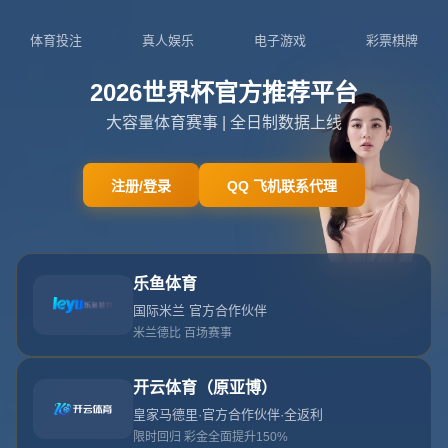
主页
>
新闻中心
新闻中心
中国足协与越南足协在京签署合作备忘录并开展业务交流研
讨
作者：世俱杯下注
发布时间2026-08-08T01:50:17+08:00
中国越南足球合作的新起点
当中国足协与越南足协在北京正式签署合作备忘录并同步开
展业务交流研讨时,这不仅是一纸协议的落笔,更像是一次面向
未来的信号发射。过去多年,东亚与东南亚足球在全球版图中
时而被忽视,但在产业升级、青训改革与联赛职业化不断加速
的当下,区域内部的深度协作正在成为新的增长引擎。这份合
作备忘录的意义,远不止彼此“走访寒暄”,而是围绕技术、管
理、青训、联赛运营等关键议题展开的一场系统对接,对于重