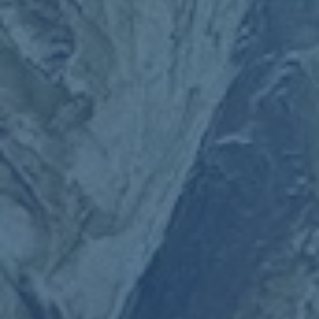
除了国家队与职业联赛层面的合作,女子足球与校园足球领域
也是中越足协可以深耕的潜力板块。中国女足在亚洲和世界
舞台上具有深厚底蕴,在人才选拔体系、国家队管理与国际比
赛经验方面相对成熟;越南女足则在东南亚区域展现出强劲的
竞争力,近年在亚洲范围内也屡有亮眼表现。双方若在女子足