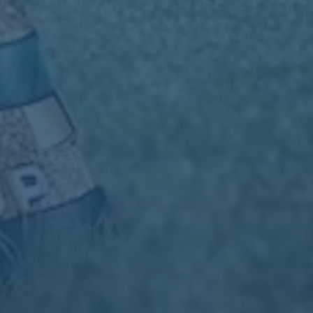
下一篇：朱婷状态神勇，河南女排全力冲击历史最佳成绩！
斯取得皇马生涯200胜：293场31球16冠
2026-08-07
尼将加盟皇马 摩纳哥计划引进3-5名球员
2026-08-07
科克的话无恶意 我们媒体不要制造麻烦
2026-08-07