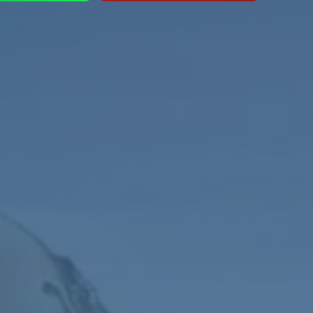
佳蔓与李木子的较量。这不仅是一场技术的比拼，更是心
水平。这场比赛的结果将直接决定谁能晋级四强，离冠