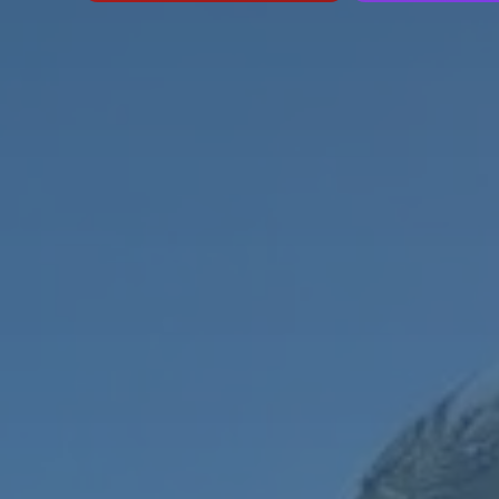
当今欧洲足坛，少有转会能同时牵动两家俱乐部的未来布局，
而琼阿梅尼将加盟皇马 摩纳哥计划引进3-5名球员，恰好构成
了这样一场牵一发而动全身的连锁反应。这不仅是一笔单纯的
球员流动，更像是一场深思熟虑的权力
巴媒-沙特上亿报价米利唐遭拒 谈判不到1小时结束
当一家新兴足球势力用“上亿报价”敲开豪门大门，却在不到一小时
内铩羽而归，这背后往往不是简单的价格问题，而是权力版图、竞
技诉求与长远布局的多重博弈。“巴媒 沙特上亿报价米利唐遭拒 谈
判不到1小时结束”的
马卡：科克的话无恶意 我们媒体不要制造麻烦
马卡与科克事件背后的媒体责任 在现代足球语境中，一句本
无恶意的评价，往往会在媒体与社交平台的放大之下，演变成
席卷舆论场的“风暴”。围绕“马卡 科克的话无恶意 我们媒体不
要制造麻烦”这一话题，真正
联系我们
引言：射箭赛
联系人：世俱杯下注
在射箭女子反
手机：18223016480
理与意志的较
电话：027-8300800