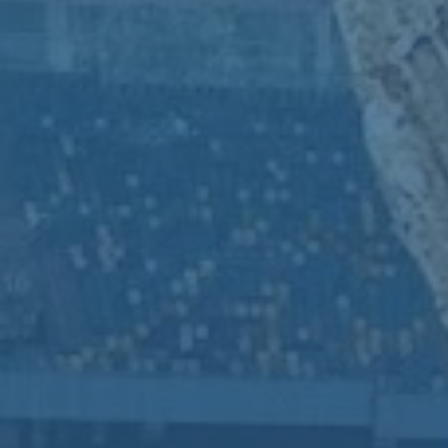
此外，比赛的
应赛场环境，
微弱优势取胜
赛前预测：胜
对于这场
李佳
能晋级；而另
个人赛
中的一