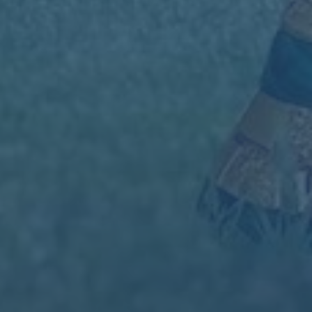
上一篇：广东
新闻资讯
世界杯直
巴媒-沙
相关产品