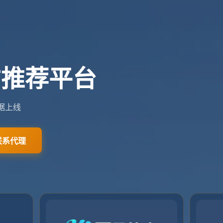
首页
关于我们
产品服务
新闻中