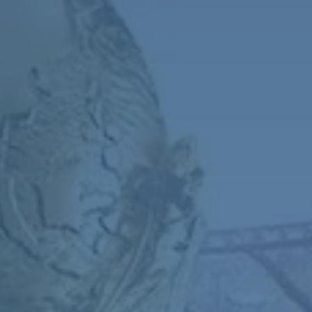
手的实力与看点！
之前的比赛中，她展现了极强的专注力，尤其是在关键
素质的强大，即便在高压环境下也能保持节奏。值得一
她在1/4决赛中对阵李木子增添了信心。
赛中展现出了惊人的潜力。
她的射箭风格更偏向于爆发
曲弓个人赛
晋级过程中，李木子曾以微弱优势战胜多名
的一大看点。
的考验。射箭作为一项对精度要求极高的运动，选手需要
蔓在稳定性上略胜一筹，但李木子在关键时刻的爆发力
惊喜。