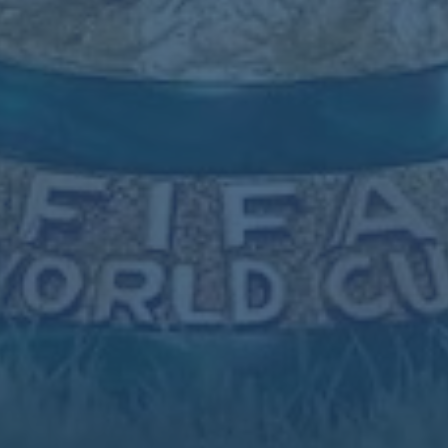
男篮强势碾压辽宁，完美晋级全运会决赛！
播推荐全站
巴斯克
2026-08-07
国际足联：2025首届新版世俱杯参赛奖金达10亿美元 -（“国际足联宣布：2025年全新世俱杯奖金高达10亿美元”）
琼阿梅
2026-08-07
特上亿报价米利唐遭拒 谈判不到1小时结束
马卡：
2026-08-07