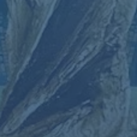
手的实力分析和技术特点的对比，我们不难发现，这场1/4决赛
来一场视觉盛宴。让我们拭目以待，看看谁能在
射箭女子反曲弓