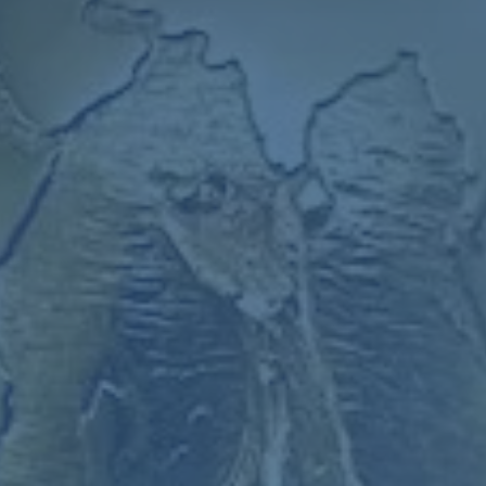
让我们一起聚焦这场
女子反曲弓个人赛
的精彩对决，揭秘两位选
发挥的技术派选手
名经验丰富的射箭选手，以其稳定的发挥和精准的射术闻名。在
，总是能冷静应对。
她的技术特点
在于射箭动作的规范性和心理
蔓在资格赛中的表现尤为突出，以高分排名进入淘汰赛，这无疑为
无限的后起之秀
木子则是一位冉冉升起的新星。尽管资历稍浅，但她在近几场比
短时间内连续命中高环数的能力令人印象深刻。在之前的
女子反
自己的实力。这次面对李佳蔓，她能否延续黑马姿态，成为比赛
术与心理的双重博弈
反曲弓个人1/4决赛
不仅是两位选手技术的较量，更是心理素质
时保持专注，稍有分心就可能导致失误。从过往数据来看，李佳
竟是经验取胜，还是新秀逆袭？
这场比赛的结果将为观众带来