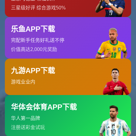
值得一提的是，中国队在比赛中也有不少亮点。
门将的几次
关键扑救
和
中场球员的积极跑动
都让人印象深刻。尽管结果
不尽如人意，但这些年轻球员的表现无疑为中国女足的未来
注入了信心。
技战术分析：中国队的亮点与不足
从比赛过程来看，中国队在整体战术执行上展现了一定的纪
律性，尤其是在防守端的组织能力令人称道。然而，与巴西
队相比，中国队在进攻端的创造力稍显不足，缺乏有效的破
门手段。
中前场的配合默契度
需要进一步提升，而
球员在关
键时刻的心理素质
也是未来需要重点培养的方向。
以巴西队为例，她们在比赛中展现了南美足球一贯的技术流
风格，球员之间的短传渗透和个人突破能力成为制胜关键。
反观中国队，虽然在体能和拼抢上不落下风，但在技术和临
场应变上仍有差距。这场比赛的失利，或许正是中国女足年
轻一代成长路上的一堂宝贵课程。
未来展望：从失利中汲取力量
虽然中国队在本次U-17女足世界杯中止步16强，但这并不意
味着失败。相反，这场比赛为中国女足的未来发展提供了重
要的参考。年轻球员们通过与世界强队的交锋，积累了宝贵