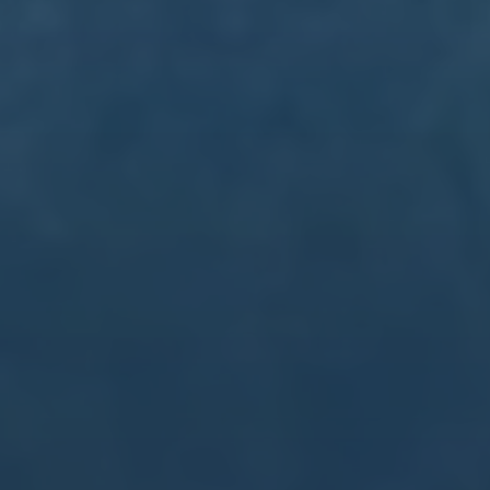
世界泳联2025年女子水球世界杯总决赛于成都东安湖收官（“2025年世界泳联女子水球世界杯总决赛在成都东安湖圆满落幕”）
马德里市长-姆巴佩-我们马竞没他也能击败皇马
皇马想继续留下居勒尔 不会在一月份将他外租
为成为医生而放弃国家队的西班牙女足名将（“Gen＂西班牙女足明星为医学梦想放弃国家队生涯）
Copyright 2024
2025足球世俱杯官网-2025足球世俱杯平台-2025足
球世俱杯直播
All Rights by
.
首页
产品中心
手机
顶部