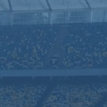
于技术，更在于谁能更好地掌控比赛节奏。
红婵和陈芋汐的对决，不仅是个人实力的展示，更是
跳
跳水队再添光彩，也将激励更多年轻选手投身这项运
态，都将成为影响比赛结果的关键因素。让我们拭目以
世足赛玫瑰碗列比赛场地（2025年世界杯：玫瑰碗入选比赛举办地）
比分APP最佳
2026-08-08
塞维希望从大俱乐部租借球员 有意居勒尔吉乌
2026-08-08