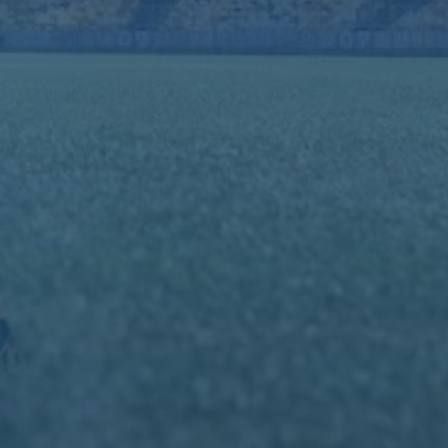
霸球员的梦想与时间管理账本记录
2026-08-08
阿斯票选皇马罚点人选-60%的人支持贝林厄姆主罚
世界杯比分高清官方