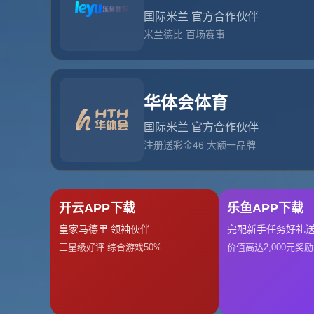
主页
>
新闻中心
新闻资讯
新闻中心
跳水
图片报-皇马有意勒沃库森双星穆萨-迪亚比和弗林蓬
在今夏转会市场风声愈演愈烈的背景下，一则来自《图片报》的消息
决
格外引人关注皇马有意勒沃库森双星穆萨迪亚比和弗林蓬这一传闻，
作者：世俱杯
不仅让人重新审视德甲黑马的崛起轨迹，也把皇马的阵容更新与战术
演变再次推到了聚光灯
跳水世界杯总
世界杯比分APP最佳
前言：跳水
【官方指定平台】官方赛事直播为您带来最新独家
随着跳水世界
资讯，高清全场实况秒开无延迟，邀您一起直击第
一现场！ 世界杯比分APP最佳选择的核心标准 每
婵与陈芋汐将
逢世界杯周期，关于“世界杯比分APP最佳”的讨论
待。究竟谁能
都会被重新点燃
皇馬有力「加」3分
全红婵与陈
当不少球迷还在讨论西甲争冠形势是否悬念已尽
时，皇家马德里却在用一次次稳定的胜利，把所谓
全红婵和陈芋
的“悬念”悄然变成了常态的统治力。在这样的大背
现至今令人津
景下，“皇馬有力『加』3分”不再只是一句赛前看
好的预测，而是对这支球
西媒-塞维希望从大俱乐部租借球员 有意居勒尔吉乌
世界杯
舞台上