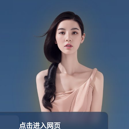
027-8300800
心
联系我们
全国服务热线：
在
线
客
服