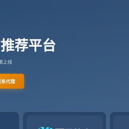
首页
关于我们
产品服务
新闻中