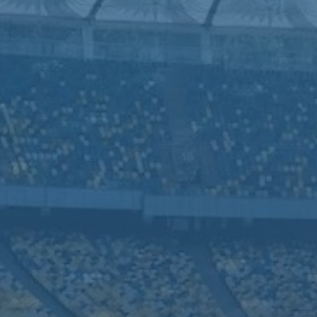
人是否能调整
邮箱：admin@tv-shijubeizhibo.com
观众期待：
地址：黑龙江省鸡西市鸡冠区南山街道
对于广大跳水
水世界杯
赛场
动。
此外，比赛中
待，看看谁能
上一篇：国际
新闻资讯
图片报-
皇馬有力