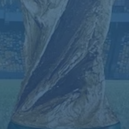
下一篇：首届新版世俱杯6月开踢参赛奖金达10亿美元
新闻资讯
体操女子自由操决赛：巅峰对决精彩上演
2026-08-06
全运会乒乓球女团决赛：山东队3-2险胜河北队夺冠
2026-08-06
世界杯直播哪个好热门
2026-08-06
琼阿梅尼将加盟皇马 摩纳哥计划引进3-5名球员
2026-08-06
马特乌斯：如果乌帕续约，我不建议施洛特贝克去拜仁
2026-08-06
克洛普-若塔还需几周康复 我认为他可以出战皇马
2026-08-06