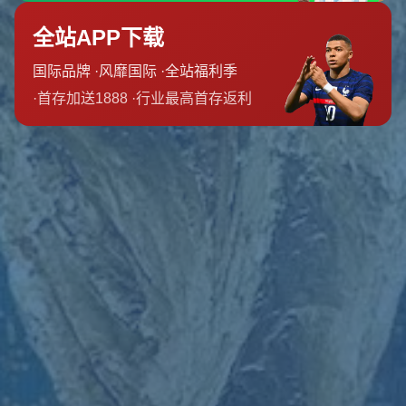
预热活动，进一步提升了自身的国际形象。
卡塔尔的成功
表
明，灵活的政策支持、明确的合作目标以及强大的执行力是
赢得国际赛事举办权的关键。而中国在这一过程中，或许需
要反思如何更好地平衡国内需求与国际规则。
五、未来的机会与反思
尽管失去了首届新版
世俱杯举办权
，但这并不意味着中国与
这一赛事彻底无缘。国际足联对中国的市场潜力依然充满信
心，未来仍有机会重新争取举办权。关键在于，中国需要在
政策灵活性、国际合作以及赛事运营经验上进一步提升。
同时，这次经历也提醒我们，举办国际大型赛事不仅需要硬
件实力，更需要软件上的匹配。
中国足球
要想在国际舞台上
站稳脚跟，除了争取赛事举办权，更需要在青训、联赛发展
等基础领域持续发力。
上一篇：2025年国际足联俱乐部世界杯（2025年全球足球俱乐部巅峰对决）