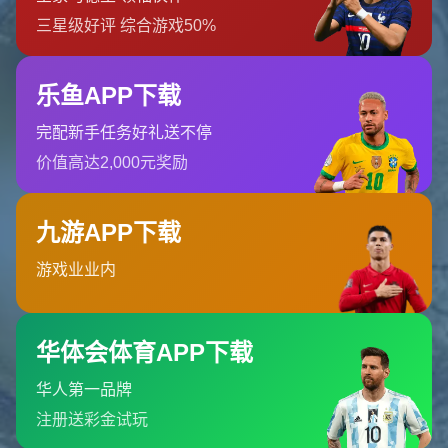
和转播收入的不确定性让国际足联开始重新评估举办地的稳
定性。中国的疫情防控政策虽然严格，但也对国际团队的入
境和赛事组织造成了一定阻碍。这一不可抗力成为
举办权易
主
的导火索之一。
三、资金与合作的分歧
除了疫情影响，资金问题也是导致
世俱杯举办权
易主的重要
原因。据悉，新版世俱杯的举办成本极高，涉及场地改造、
赛事宣传、安保措施等多个方面。尽管中国有能力承担这些
费用，但在与国际足联的合作中，双方在资金分配和商业权
益上的分歧逐渐显现。
有业内人士透露，国际足联希望通过世俱杯进一步扩大赛事
的全球影响力，而中国方面则更关注赛事对国内足球发展的
推动作用。双方在目标上的不同步，使得合作逐渐陷入僵
局。最终，国际足联选择了其他国家作为替代举办地，以确
保赛事的顺利推进。
四、案例启示：卡塔尔的成功接手
值得一提的是，卡塔尔在2021年成功接手了部分世俱杯赛事
的举办权，成为一个鲜明的对比。卡塔尔不仅在短时间内完
成了赛事筹备，还借助2022年世界杯的东风，将世俱杯作为