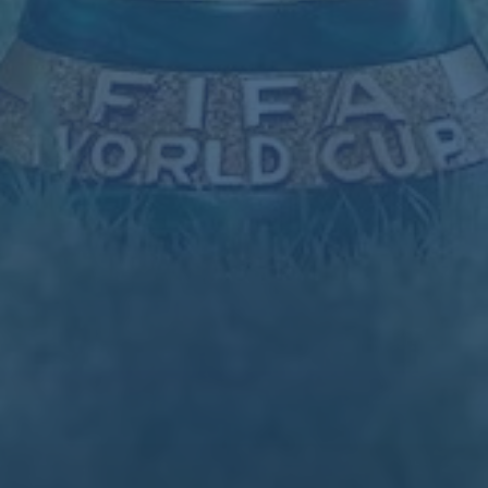
相关产品
世界杯投注在线
2024年中国足协教练员大会在上海召开，中外专家共议精英青训人才培养之道