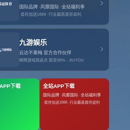
史上最壕大战来袭（十亿美金
塔尖）
史上最壕大战来袭 足球世界即将迎来一场前所未有的变革，一
炸弹：2025年全新改制的世俱杯，总奖金池将飙升至令人
业价值与竞技水平双重巅峰的“最壕大战”即将上演，全球
雄心 告别以往略显鸡肋的赛制，2025世俱杯将以全新的
乐部。这一变革不仅极大地提升了赛事的包容性和观赏性，
味着更密集的强强对话，更不可预测的比赛走向，以及
十亿美元
的诱惑 奖金如何重塑赛事格局 *10亿美元的奖金
细节公布，但可以预见的是，无论是冠军队伍还是仅仅获
大地刺激各俱乐部对2025世俱杯参赛名额的争夺。各大