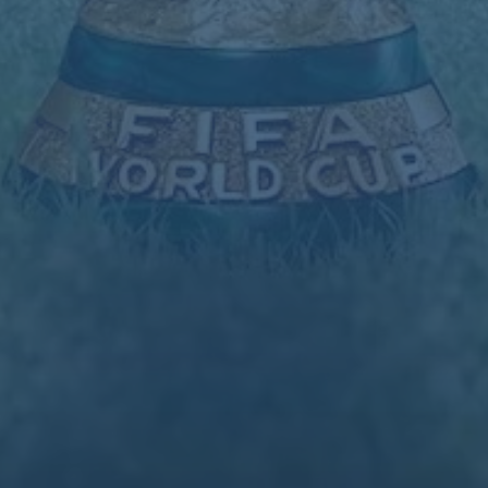
记者-卡马文加初查膝盖扭伤 若无碍能赶上次回合
2025年FIFA世俱杯费城赛程公布门票预售开启一场足球盛宴 ...
首页
龙江省鸡西市鸡冠区南山街道