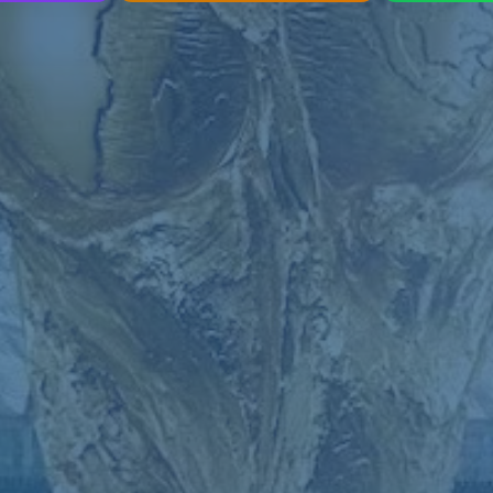
如欧冠、南美解放者杯等）将因此变得更加
残酷和激烈
。同时，
更多顶级赞助商的目光。这笔资金的注入，对于提升参赛俱乐部
宴还是黑马温床
最壕大战
的看点 有了*10亿美元奖金*的加持，
势必全力以赴，派上最强阵容；而来自南美、亚洲、非洲等地区
荣誉而奋力一搏。 例如，以往世俱杯可能更多被视为欧洲冠军的
有动力去挑战欧洲霸权。想象一下，一支来自亚洲或非洲的俱乐
大地提升其在全球足坛的声望。这种“以小博大”、“黑马逆袭”
的堆砌，更是实力与梦想的碰撞。 不仅仅是金钱
2025世俱杯
的
事的吸引力。它更像是一个信号，预示着国际足联对俱乐部足球
部顶级赛事，FIFA意在平衡国家队赛事与俱乐部赛事在全球足
未有的观赛体验，也将对世界足球的权力格局、商业模式乃至球员
坛的目光都将聚焦于这场星光熠熠、悬念丛生的世纪大战。