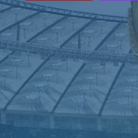
【官方指定平台】官方赛事直播为您带来最新独家资讯，高清
洲的预选赛（
全场实况秒开无延迟，邀您一起直击第一现场！ 马洛卡球迷
影响力，吸引
种族歧视事件背后足球与人性的裂缝 当看台上响起“你就是一
只猴子”这样的辱骂时，球场上不
响。 豪门盛
2024世俱杯赛程表,2025年足球赛事- 赛场画报
了荣誉和巨奖
好的，这是一篇符合您要求的SEO文章： 聚焦2024世俱杯回
力、争取更高
顾与展望2025足球盛宴 赛场激情画报 足球世界的魅力在于
其永不停歇的激情与持续演进的精彩。当我们回顾刚刚落下
冠军队伍将更
帷幕或仍在热议中的赛事，总
奖金，更能极
罗马诺-帕斯600万欧加盟科莫 皇马有50%二转+回购
不仅仅是金钱
当一个年轻前锋的未来在短短几行转会新闻中被重新书写时，我们往
往只看到数字和条款，却忽略了背后隐藏的战略和野心 罗马诺透露
于提升一场赛
帕斯以六百万欧元加盟科莫 而皇马保留了五成二次转会分成外加回
影响力的俱乐
购选项 这并非一笔普
球迷带来前所
联系我们
夏天，世界足
联系人：世俱杯下注
手机：18223016480
电话：027-8300800