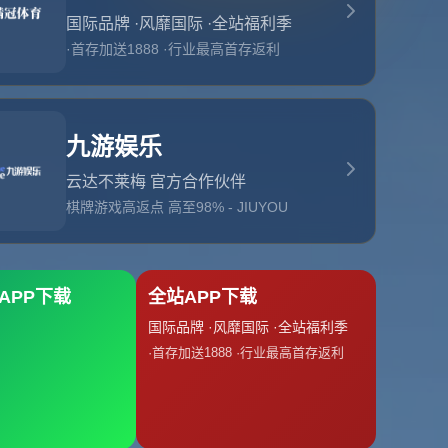
金银牌陈芋汐获女单10米
银齐收，陈芋汐女单10米
在跳水世界杯总决赛的赛场上，中国队再次用实力证明了
人10米台项目中，由陈芋汐以出色的表现摘得桂冠。这
新高度。接下来，让我们一起回顾这场激动人心的赛
的比赛中，中国队展现了强大的整体实力，成功包揽了
破，中国选手都以近乎完美的表现征服了裁判和观众。