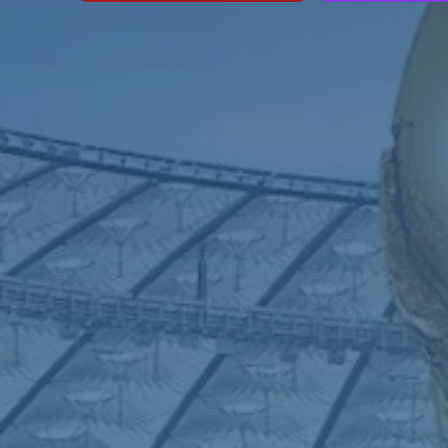
足球名宿坎比亚索：新版国际足联世俱杯将带来更加激烈的较量 引言：世
尤其是在女子
一，总是能以其独特的魅力点燃球迷的热情。近日，国际足联宣布对世俱
书级别的表演
在其他项目中
新援旧将齐发力 浙江方兴渡取得开门红
疑是对中国跳
新援亮相旧将归来 浙江方兴渡的惊艳首秀 当一支球
队在新赛季首战中交出一份超出预期的答卷时 人们
往往会追问 背后的变化究竟来自何处 浙江方兴渡在
新赛季的开门红 正是这样一场足以被反复回味的胜
利 新
坎宁安25+10杰约25+8+9，活塞120-112力克老鹰
陈芋汐：女
坎宁安25+10杰约25+8+9 活塞120-112胜老鹰 引言：活塞力克老
说到本次比赛
鹰 年轻双核闪耀全场 在NBA常规赛的一场激烈对决中，底特律
活塞以120-112战胜亚特兰大老鹰，展现了年轻球队的活力与潜
牌。从预赛到
力
得了全场掌声
值得一提的是
联系我们
冠，更像是她
说：“每一次
联系人：世俱杯下注
中国跳水的
手机：18223016480
中国跳水队之
电话：027-8300800