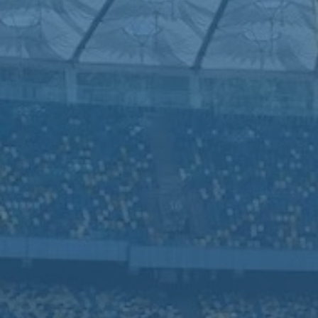
导，中国队在
邮箱：admin@tv-shijubeizhibo.com
体现了团队的
地址：黑龙江省鸡西市鸡冠区南山街道
以陈芋汐为例
一个环节都达
精神的双重体
未来展望：
随着跳水世界
是其他选手的
家赢得更多荣
同时，年轻选
拭目以待，期
上一篇：重庆将
新闻资讯