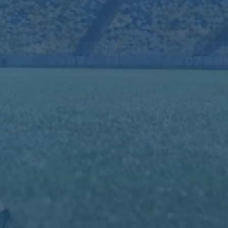
霸球员的梦想与时间管理账本记录
2026-08-09
足球名宿坎比亚索：新版国际足联世俱杯将带来更加激烈的较量（坎比亚索谈新世俱杯：比赛强度将显著提升）
2026-08-09
5+10杰约25+8+9，活塞120-112力克老鹰
2026-08-09