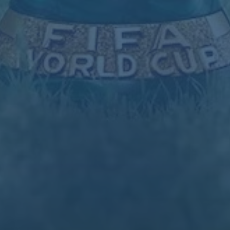
相关产品
国际足联：2025首届新版世俱杯参赛奖金达10亿美元（国际足联：2025年全新世俱杯奖金飙升至10亿美元）
店匠科技赞助新加坡国门哈山·桑尼青训交流活动 - 人工智能（店匠科技助力新加坡国门哈山·桑尼青训计划，推动AI与足球融合）