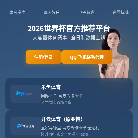
主页
>
新闻中心
新闻中心
2025年世俱杯分档已确认（2025世俱杯种子归位：豪强争霸
路线图揭晓）
作者：世俱杯下注
发布时间2026-08-09T01:50:17+08:00
2025年世俱杯分档已确认 万众瞩目的2025年国际足联世俱杯
（FIFA Club World Cup 2025™）无疑是近年来全球足坛最具
革命性的赛事变革之一。随着赛制扩军至32支球队，这项锦
标赛的规模、影响力和商业价值都将达到前所未有的高度。
近日，关于本届世俱杯球队分档规则的关键信息得到确认，
这为即将到来的抽签仪式以及整个赛事的竞争格局奠定了重
要基础，也让全球球迷的期待值瞬间拉满。 全新赛制 豪门盛
宴 告别了以往7队参与的紧凑赛程，2025年世俱杯将采用与