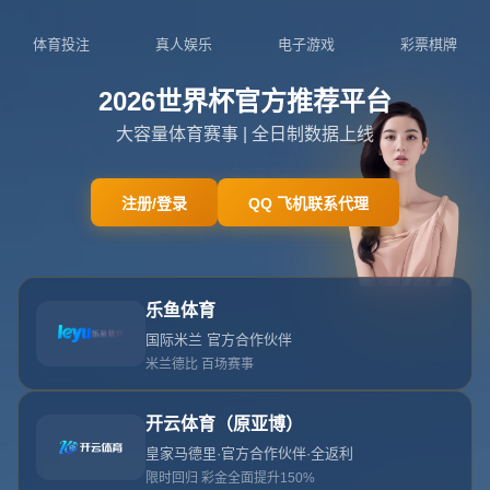
主页
>
新闻中心
新闻中心
咪咕首次签下世俱杯独家版权，引入AI观赛玩法（咪咕独家
拿下世俱杯版权，创新AI观赛体验）
作者：世俱杯下注
发布时间2026-08-06T01:50:17+08:00
咪咕首次签下世俱杯独家版权 引入AI观赛玩法
引言：科技与足球的完美碰撞
在足球迷翘首以盼的世俱杯赛事即将到来之际，一个令人振
奋的消息传来：咪咕成功拿下世俱杯独家版权！不仅如此，
咪咕还创新性地引入了AI观赛玩法，为广大球迷带来前所未
有的观赛体验。想象一下，通过智能技术实时分析比赛数
据、预测走势，甚至定制个性化观赛视角，这样的足球盛宴
怎能不让人心动？本文将带你深入了解咪咕如何凭借独家版